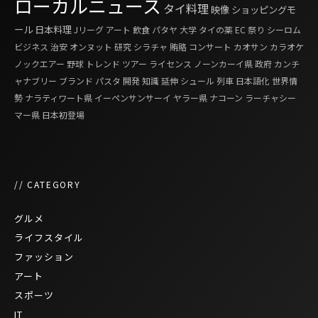
ローカルニュース
タイ料理
映像
ショッピングモ
ール
日本料理
Jリーグ
アート
飲食
パタヤ
大学
タイの薬
EC
祭り
シーロム
ビジネス
治安
オンヌット
研究
シラチャ
賄賂
コンサート
カオサン
カラオケ
ノックエアー
野球
トレンド
ツアー
ライセンス
ノーンカーイ県
政府
カンチ
ャナブリー
ブランド
パスタ
開発
知識
延伸
シュール
列車
日本語化
世界情
勢
ナラティワート県
イーペンサンサーイ
ヤラー県
ナコーン ラーチャシー
マー県
日本初登場
// CATEGORY
グルメ
ライフスタイル
ファッション
アート
スポーツ
IT