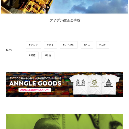
プミポン国王と半旗
アジア
タイ
タイ政府
バス
仏教
TAGS
報道
政治