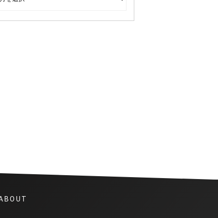
渋滞中の空腹に耐え切れず、車
掌がデリバリーを注文
 ABOUT