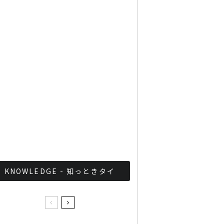
TOP10を発表 第1位はコ
ロナ補助金政策
「ジョッドフェア」 ナイト
バザールがオープン
軍が国家正常化！？タイ軍
事政権の最近の取り組みま
とめ
KNOWLEDGE - 知っときタイ