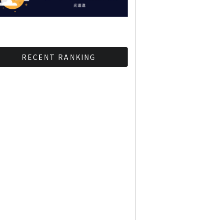
RECENT RANKING
BMAが新年のイベントに向
けてルールを発行
タイ観光庁が経済促進に向
けインフルエンサーと連携
Googleタイ検索ワード