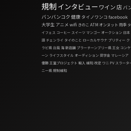
規制
インタビュー
ワイン
店
バ
バンバンコク
健康
タイノワンコ
facebook
大学生
アニメ
wifi
きのこ
ATM
オンヌット
雨季
タ
イフェス
コーヒー
スイーツ
マンゴー
オークション
日本
語
チェンライ
タイのこと
ローカルサウナ
プリティー
ク
ラビ県
台風
海
新店舗
プラーチーンブリー県
王女
コンケ
ーン
ライフスタイル
オーディション
奨学金
マレーシア
優勝
王室プロジェクト
輸入
緩和
改定
ワニ
PV
スラータ
ニー県
規制緩和