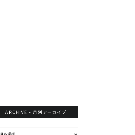
ラビットカードが更に普
及、バンコクの路線バスで
も利用可に
タイ政府観光庁が外国人を
対象に整形美人コンテスト
を開催
バンコクのビジネス街にあ
るドロドロ豚骨「らーめん
味彩」
ARCHIVE - 月別アーカイブ
CHIVE - 月別アーカイブ