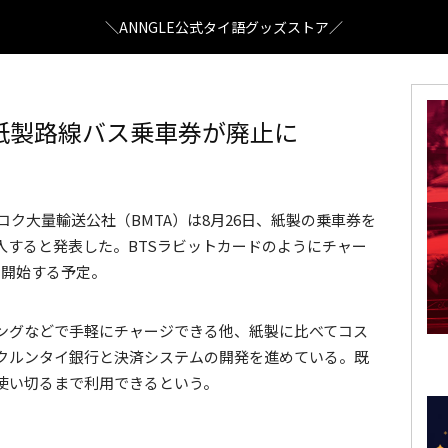
＼ANNGLE公式タイ語グッズストア／
紙製路線バス乗車券が廃止に
Photo DonkeyFoundTreasures
ク大量輸送公社（BMTA）は8月26日、紙製の乗車券を
入すると発表した。BTSラビットカードのようにチャー
を開始する予定。
キングなどで手軽にチャージできる他、紙製に比べてコス
クルンタイ銀行と決済システムの開発を進めている。既
使い切るまで利用できるという。