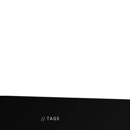
ラビットカードが更に普
ンコクの路線バスでも利
// TAGS