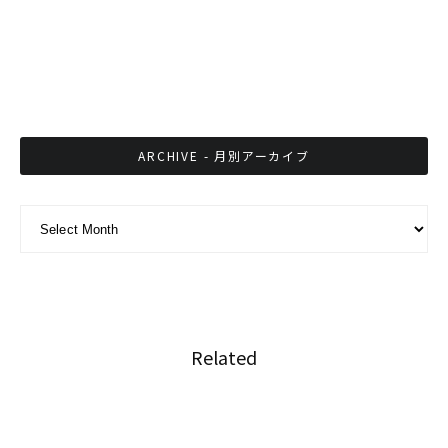
タイ人直伝！タイの屋台の基礎知識 おススメ
の豚骨スープワンタン入り小麦麺屋さん
ARCHIVE - 月別アーカイブ
ARCHIVE - 月別アーカイブ
Related
大麻使用の規制を強化