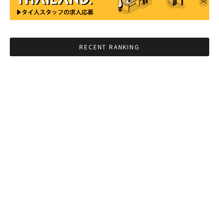
RECENT RANKING
BMAが新年のイベントに向けてルールを発行
タイ観光庁が経済促進に向けインフルエンサー
と連携
Googleタイ検索ワードTOP10を発表 第1位は
コロナ補助金政策