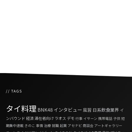
タイ保健相、政府が新型コロナの治療費を負担
しない考えを主張
タイの警察官が家で大麻を育てていた女性を逮
捕し懲戒処分に
// TAGS
タイ料理
BNK48
インタビュー
風習
日系飲食業界
イ
ンバウンド
経済
滞在者向け
ラオス
デモ
行事
イサーン
携帯電話
子供
短
期集中連載
きのこ
事情
治療
就職
起業
アセナビ
商談会
アートギャラリー