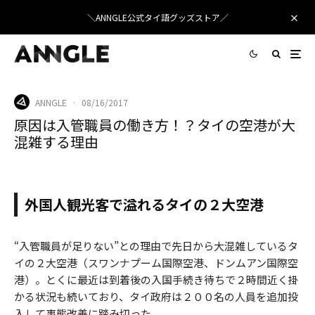
＼ANNGLE公式タイ語グッズストア／
ANNGLE
·
08/16/2017
原因は入管職員の働き方！？タイの空港が大
混雑する理由
外国人観光客で溢れるタイの２大空港
“入管職員が足りない”との理由で先日から大混雑しているタ
イの２大空港（スワンナプーム国際空港、ドンムアン国際空
港）。とくに最近は到着後の入国手続き待ちで２時間近く掛
かる状況も続いており、タイ政府は２００名の人員を追加投
入して事態改善に踏み切った。