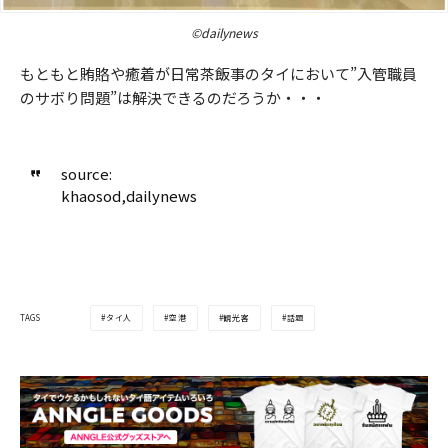
©dailynews
もともと賄賂や癒着が日常茶飯事のタイにおいて”入管職員
のサボり問題”は解決できるのだろうか・・・
source:
khaosod,dailynews
タイ人
空港
観光客
話題
TAGS