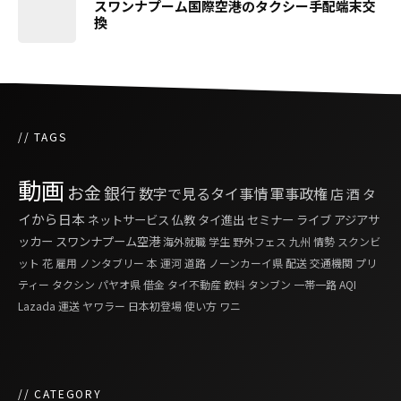
スワンナプーム国際空港のタクシー手配端末交
換
// TAGS
動画
お金
銀行
数字で見るタイ事情
軍事政権
店
酒
タ
イから日本
ネットサービス
仏教
タイ進出
セミナー
ライブ
アジアサ
ッカー
スワンナプーム空港
海外就職
学生
野外フェス
九州
情勢
スクンビ
ット
花
雇用
ノンタブリー
本
運河
道路
ノーンカーイ県
配送
交通機関
プリ
ティー
タクシン
パヤオ県
借金
タイ不動産
飲料
タンブン
一帯一路
AQI
Lazada
運送
ヤワラー
日本初登場
使い方
ワニ
// CATEGORY