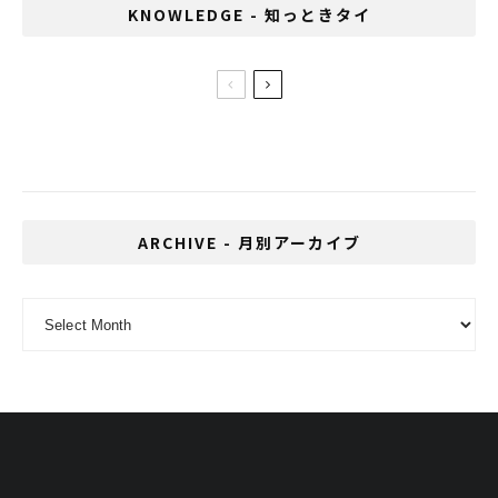
KNOWLEDGE - 知っときタイ
テクノ界の重鎮が再来タイ！電気グルー
ヴ・石野卓球 in バンコク2013
ARCHIVE - 月別アーカイブ
ARCHIVE - 月別アーカイブ