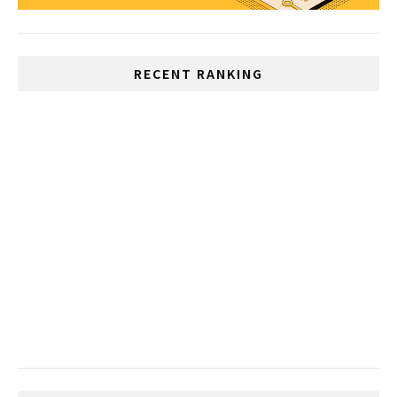
RECENT RANKING
タイ旧正月 ソンクラーンに禁止令
XXLも着れないタイ人の肥満男が運悪く軍
隊に入った結果・・・
幸福のためにタイの消費行動が活発化
「スシロー」タイ一号店がバンコクにオー
プン
いじめが多い国、1位は日本、2位はタイ