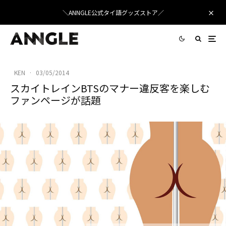
＼ANNGLE公式タイ語グッズストア／
KEN
·
03/05/2014
スカイトレインBTSのマナー違反客を楽しむ
ファンページが話題