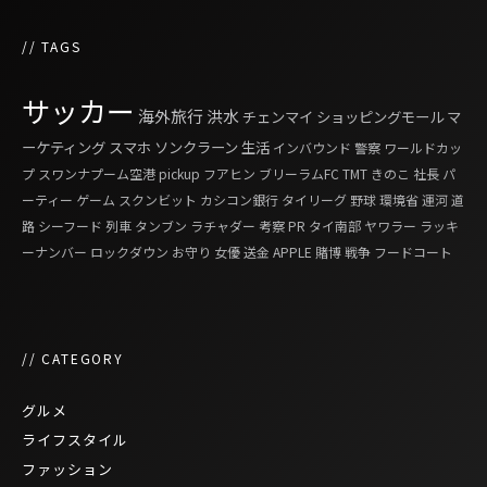
// TAGS
サッカー
海外旅行
洪水
チェンマイ
ショッピングモール
マ
ーケティング
スマホ
ソンクラーン
生活
インバウンド
警察
ワールドカッ
プ
スワンナプーム空港
pickup
フアヒン
ブリーラムFC
TMT
きのこ
社長
パ
ーティー
ゲーム
スクンビット
カシコン銀行
タイリーグ
野球
環境省
運河
道
路
シーフード
列車
タンブン
ラチャダー
考察
PR
タイ南部
ヤワラー
ラッキ
ーナンバー
ロックダウン
お守り
女優
送金
APPLE
賭博
戦争
フードコート
// CATEGORY
グルメ
ライフスタイル
ファッション