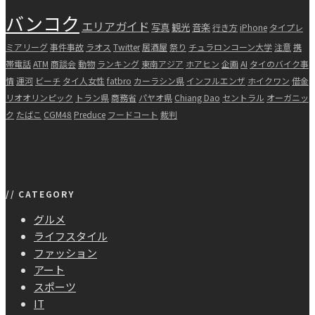
バンコク
エリアガイド
写真
観光
音楽
行き方
iPhone
タイプレ
ミアリーグ
事件事故
ラオス
Twitter
居酒屋
祭り
チュラロンコーン大学
注意
携
帯電話
ATM
商談会
動物
ランキング
東南アジア
ホアヒン
企画
AI
タイのバイク事
情
運河
ビーチ
タイ人女性
fatbro
カーラシン県
インフルエンザ
ホイクワン
借金
リオオリンピック
トラン県
商務省
パヤオ県
Chiang Dao
セントラル
オーガニッ
ク
たばこ
CGM48
Preduce
フードコート
裁判
// CATEGORY
グルメ
ライフスタイル
ファッション
アート
スポーツ
IT