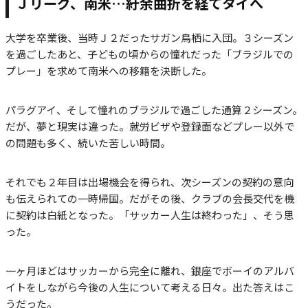
Ｊリーグ、南米…紆余曲折を経てタイへ
大学を卒業後、当時Ｊ２だったサガン鳥栖に入団。３シーズン
を過ごしたあと、子どもの頃からの憧れだった「ブラジルでの
プレー」を求めて南米への移籍を決断した。
パラグアイ、そして憧れのブラジルで過ごした通算２シーズン。
だが、夢と現実は違った。就労ビザや登録面などプレー以外で
の問題も多く、続いた苦しい時間。
それでも２年目は出場機会を得られ、次シーズンの契約の意向
も伝えられての一時帰国。だがその後、クラブの会長交代を機
に契約は白紙となった。「サッカー人生は終わった」、そう思
った。
一ヶ月ほどはサッカーから完全に離れ、銀座でボーイのアルバ
イトをしながら今後の人生について考える日々。出た答えはこ
うだった。