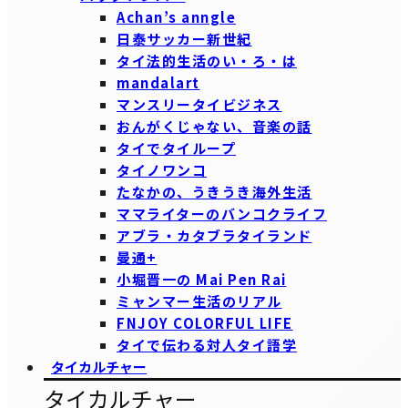
Achan’s anngle
日泰サッカー新世紀
タイ法的生活のい・ろ・は
mandalart
マンスリータイビジネス
おんがくじゃない、音楽の話
タイでタイループ
タイノワンコ
たなかの、うきうき海外生活
ママライターのバンコクライフ
アブラ・カタブラタイランド
曼通+
小堀晋一の Mai Pen Rai
ミャンマー生活のリアル
FNJOY COLORFUL LIFE
タイで伝わる対人タイ語学
タイカルチャー
タイカルチャー