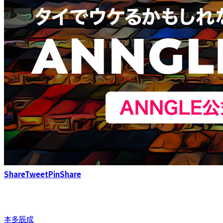
Share
Tweet
Pin
Share
本多辰成