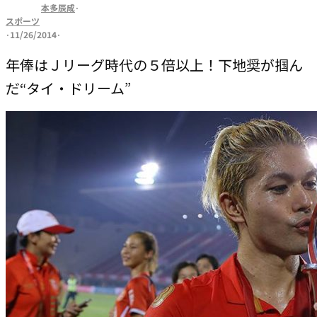
本多辰成
·
スポーツ
·
11/26/2014
·
年俸はＪリーグ時代の５倍以上！下地奨が掴ん
だ“タイ・ドリーム”