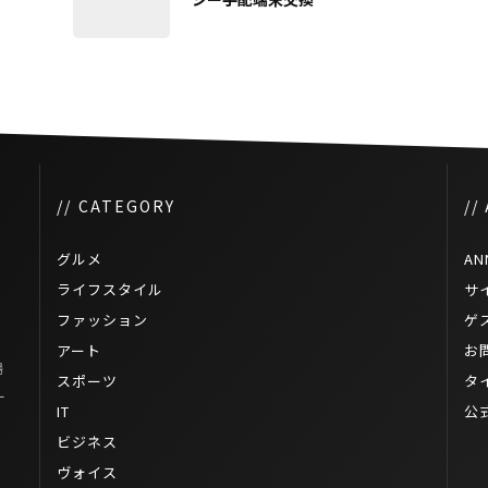
// CATEGORY
//
グルメ
AN
ライフスタイル
サ
ファッション
ゲ
アート
お
場
スポーツ
タ
ー
IT
公
ビジネス
ヴォイス