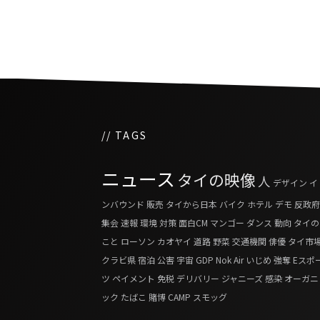
// TAGS
ニュース
タイの映像
人
デザイン
イ
ンバウンド
販売
タイから日本
バイク
ホテル
デモ
反政府
集会
速報
環境
対策
面白CM
マンゴー
ダンス
動向
タイの
こと
ローソン
カオヤイ
道路
野菜
交通機関
俳優
タイ市
クラビ県
宿泊
公害
宇宙
GDP
Nok Air
いじめ
強奪
Eスポ
ツ
ペイメント
免税
デリバリー
ジャニーズ
感染
オーガニ
ック
たばこ
賭博
CAMP
スモッグ