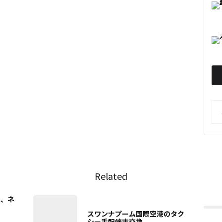
AR
Related
へ、ネ
スワンナプーム国際空港のタク
シー手配端末交換