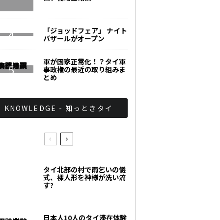
「ジョッドフェア」 ナイト
バザールがオープン
軍が国家正常化！？タイ軍
事政権の最近の取り組みま
とめ
KNOWLEDGE - 知っときタイ
タイ北部の村で雨乞いの儀
式、裸人形を神様が洗い流
す?
日本人10人のタイ滞在体験