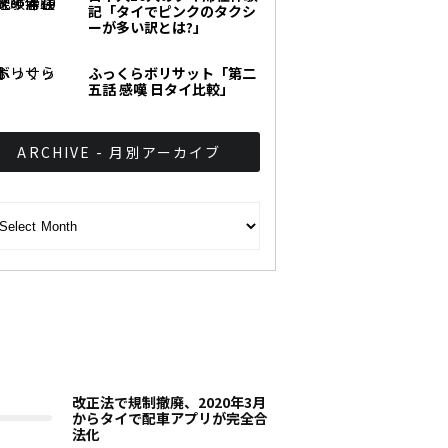
記「タイでピンクのタクシ
ーが多い訳とは?」
ふっくらボリサット「第二
五話 感嘆 日タイ比較」
ARCHIVE - 月別アーカイブ
CHIVE - 月別アーカイブ
改正法で規制撤廃、2020年3月
からタイで配車アプリが完全合
法化