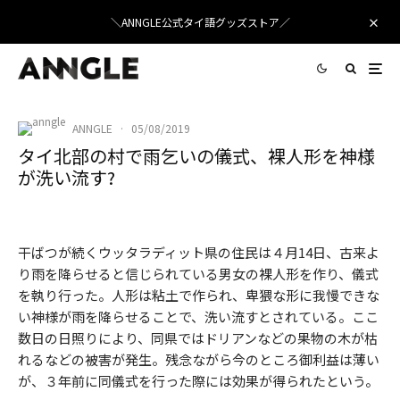
＼ANNGLE公式タイ語グッズストア／
ANNGLE
·
05/08/2019
タイ北部の村で雨乞いの儀式、裸人形を神様
が洗い流す?
PublicDomainPictures
/ Pixabay
干ばつが続くウッタラディット県の住民は４月14日、古来よ
り雨を降らせると信じられている男女の裸人形を作り、儀式
を執り行った。人形は粘土で作られ、卑猥な形に我慢できな
い神様が雨を降らせることで、洗い流すとされている。ここ
数日の日照りにより、同県ではドリアンなどの果物の木が枯
れるなどの被害が発生。残念ながら今のところ御利益は薄い
が、３年前に同儀式を行った際には効果が得られたという。