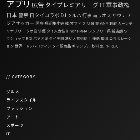
アプリ
広告
タイプレミアリーグ
IT
軍事政権
日本
警察
日タイコラボ
DJ
ツルハ
行事
南ラオス
サウナ
ア
ジアサッカー
医療
短期集中連載
オフィス
猛暑
薬
GMM
政府
カーンチ
ャナブリー
タオ島
俳優
タイ人女性
iPhone
MMA
シンブリー県
新店舗
ワー
クショップ
BOI
パヤオ県
タイ王国 凄い人物列伝！
運送
撤退
コラボレーシ
ョン
世界一
RS
ハロウィン
タイ飯商品
ギャンブル
飲料
魚
PR
収入
// CATEGORY
グルメ
ライフスタイル
ファッション
アート
スポーツ
IT