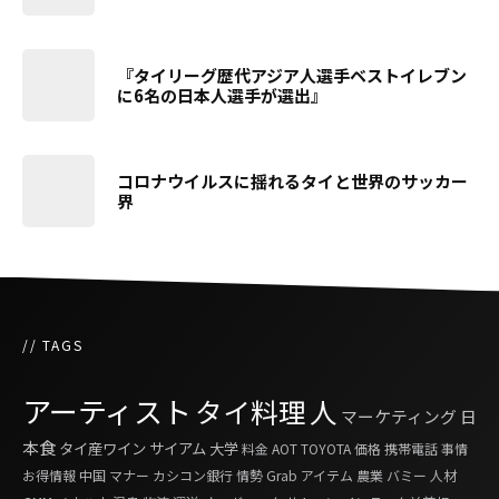
『タイリーグ歴代アジア人選手ベストイレブン
に6名の日本人選手が選出』
コロナウイルスに揺れるタイと世界のサッカー
界
// TAGS
アーティスト
タイ料理
人
マーケティング
日
本食
タイ産ワイン
サイアム
大学
料金
AOT
TOYOTA
価格
携帯電話
事情
お得情報
中国
マナー
カシコン銀行
情勢
Grab
アイテム
農業
バミー
人材