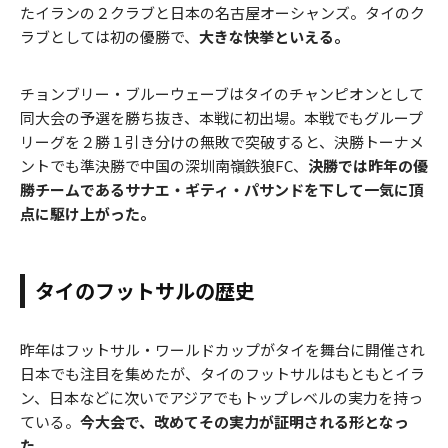
たイランの２クラブと日本の名古屋オーシャンズ。タイのク
ラブとしては初の優勝で、
大きな快挙といえる。
チョンブリー・ブルーウェーブはタイのチャンピオンとして
同大会の予選を勝ち抜き、本戦に初出場。本戦でもグループ
リーグを２勝１引き分けの無敗で突破すると、決勝トーナメ
ントでも準決勝で中国の深圳南嶺鉄狼FC、
決勝では昨年の優
勝チームであるサナエ・ギティ・パサンドを下して一気に頂
点に駆け上がった。
タイのフットサルの歴史
昨年はフットサル・ワールドカップがタイを舞台に開催され
日本でも注目を集めたが、タイのフットサルはもともとイラ
ン、日本などに次いでアジアでもトップレベルの実力を持っ
ている。
今大会で、改めてその実力が証明される形となっ
た。