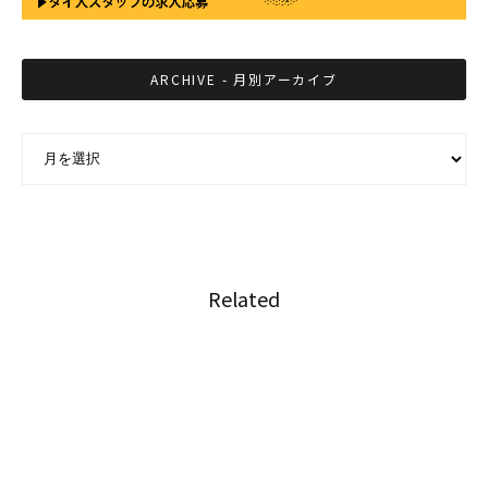
ARCHIVE - 月別アーカイブ
ARCHIVE - 月別アーカイブ
Related
ふっくらボリサット「第四二話 暑期は暑すぎ
る」
ふっくらボリサット「第四一話 タイ語学校に通