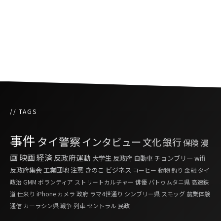
おう⑤」
ふっくらボリサット「第四十話 タイ語学校に通
おう④」
// TAGS
事件
タイ警察
インタビュー
文化
銀行
保険
漫
画
映画
経済
反政府運動
大学生
反政府
自動車
チョンブリー
wifi
反政府集会
工業団地
注意
きのこ
ビジネス
コーヒー
動物
釣り
金融
タイ
政治
GMM
ボランティア
ストリートカルチャー
俳優
パトゥムタニ県
高速鉄
道
仕来り
iPhone
カメラ
政府
ラマ4世通り
シンブリー県
スモッグ
農業体験
通信
カーラシン県
戦争
列車
セントラル
民政