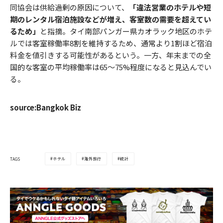
同協会は供給過剰の原因について、
「違法営業のホテルや短
期のレンタル宿泊施設などが増え、客室数の需要を超えてい
るため」
と指摘。タイ南部パンガー県カオラック地区のホテ
ルでは客室稼働率8割を維持するため、通常より1割ほど宿泊
料金を値引きする可能性があるという。一方、年末までの全
国的な客室の平均稼働率は65～75%程度になると見込んでい
る。
source:Bangkok Biz
ホテル
海外旅行
統計
TAGS