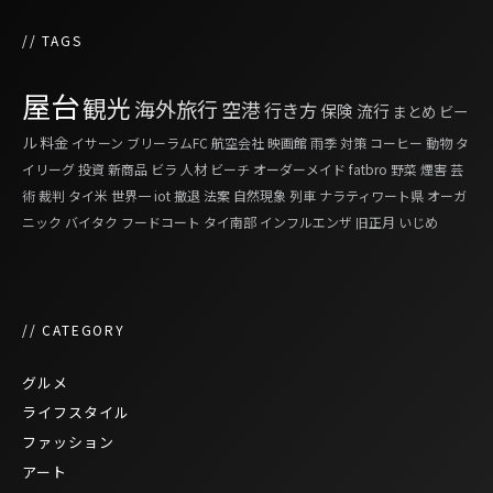
// TAGS
屋台
観光
海外旅行
空港
行き方
保険
流行
まとめ
ビー
ル
料金
イサーン
ブリーラムFC
航空会社
映画館
雨季
対策
コーヒー
動物
タ
イリーグ
投資
新商品
ビラ
人材
ビーチ
オーダーメイド
fatbro
野菜
煙害
芸
術
裁判
タイ米
世界一
iot
撤退
法案
自然現象
列車
ナラティワート県
オーガ
ニック
バイタク
フードコート
タイ南部
インフルエンザ
旧正月
いじめ
// CATEGORY
グルメ
ライフスタイル
ファッション
アート