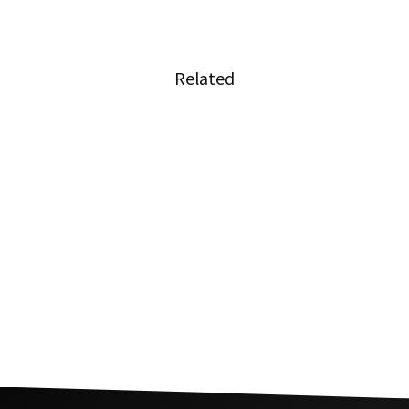
Related
多くのタイ人が大麻に対してオープンに
タイの経済危機は衆議院の解散につながる可能
性がある
幸福のためにタイの消費行動が活発化