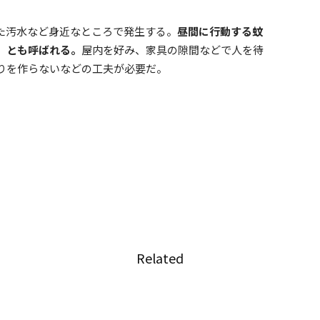
た汚水など身近なところで発生する。
昼間に行動する蚊
」とも呼ばれる。
屋内を好み、家具の隙間などで人を待
りを作らないなどの工夫が必要だ。
Related
は知っ
「死の四重奏」―ちょっとは知
」シリ
っておきたい「タイの病気」シ