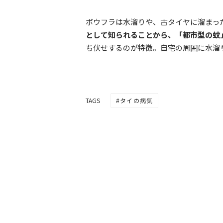
ボウフラは水溜りや、古タイヤに溜まっ
として知られることから、「都市型の蚊
ち伏せするのが特徴。自宅の周囲に水溜
タイの病気
TAGS
発症件数推移―ちょっと
ておきたい「タイの病気