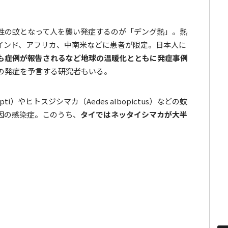
性の蚊となって人を襲い発症するのが「デング熱」。熱
インド、アフリカ、中南米などに患者が限定。日本人に
も症例が報告されるなど地球の温暖化とともに発症事例
の発症を予言する研究者もいる。
ti）やヒトスジシマカ（Aedes albopictus）などの蚊
因の感染症。このうち、
タイではネッタイシマカが大半