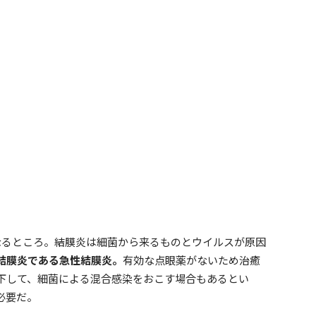
なるところ。結膜炎は細菌から来るものとウイルスが原因
結膜炎である急性結膜炎。
有効な点眼薬がないため治癒
下して、細菌による混合感染をおこす場合もあるとい
必要だ。