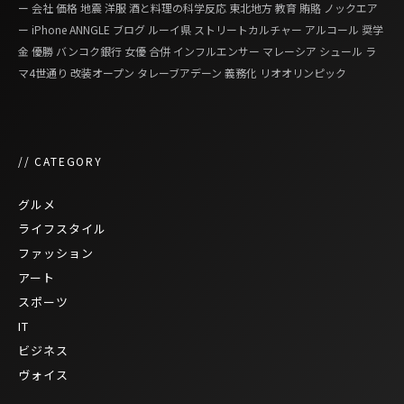
ー
会社
価格
地震
洋服
酒と料理の科学反応
東北地方
教育
賄賂
ノックエア
ー
iPhone
ANNGLE
ブログ
ルーイ県
ストリートカルチャー
アルコール
奨学
金
優勝
バンコク銀行
女優
合併
インフルエンサー
マレーシア
シュール
ラ
マ4世通り
改装オープン
タレーブアデーン
義務化
リオオリンピック
// CATEGORY
グルメ
ライフスタイル
ファッション
アート
スポーツ
IT
ビジネス
ヴォイス