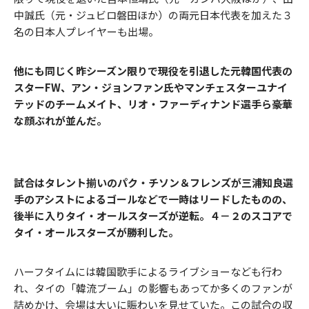
中誠氏（元・ジュビロ磐田ほか）の両元日本代表を加えた３
名の日本人プレイヤーも出場。
他にも同じく昨シーズン限りで現役を引退した元韓国代表の
スターFW、アン・ジョンファン氏やマンチェスターユナイ
テッドのチームメイト、リオ・ファーディナンド選手ら豪華
な顔ぶれが並んだ。
試合はタレント揃いのパク・チソン＆フレンズが三浦知良選
手のアシストによるゴールなどで一時はリードしたものの、
後半に入りタイ・オールスターズが逆転。４－２のスコアで
タイ・オールスターズが勝利した。
ハーフタイムには韓国歌手によるライブショーなども行わ
れ、タイの「韓流ブーム」の影響もあってか多くのファンが
詰めかけ、会場は大いに賑わいを見せていた。この試合の収