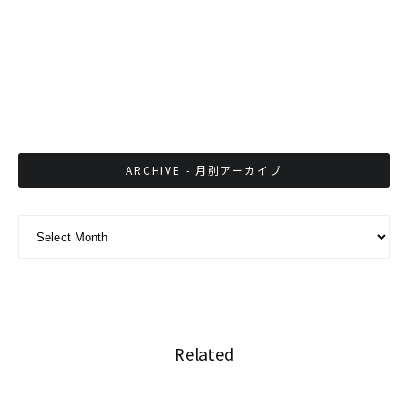
多うま馬が出店
木場昌雄氏のクリニックが３月27日にウドンタ
ニーで開催
ARCHIVE - 月別アーカイブ
ARCHIVE - 月別アーカイブ
Related