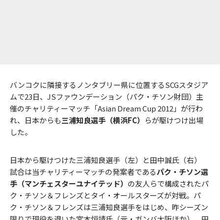
バンコクに隣接するノンタブリー県に位置するSCGスタジア
ムで23日、JSファウンデーション（パク・チソン財団）主
催のチャリティーマッチ「Asian Dream Cup 2012」が行わ
れ、日本からも
三浦知良選手（横浜FC）
らが駆けつけ出場
した。
日本から駆けつけた三浦知良選手（左）と田中誠氏（右）
試合は当チャリティーマッチの発案者である
パク・チソン選
手（マンチェスターユナイテッド）
の友人らで構成されたパ
ク・チソン＆フレンズとタイ・オールスターズが対戦。パ
ク・チソン＆フレンズは三浦知良選手をはじめ、昨シーズン
限りで現役を退いた宮本恒靖氏（元・ガンバ大阪ほか）、田