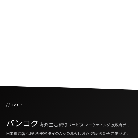
コロナ禍中のタイサッカー日本人選手の活動
『タイリーグ歴代アジア人選手ベストイレブン
に6名の日本人選手が選出』
コロナウイルスに揺れるタイと世界のサッカー
界
// TAGS
バンコク
海外生活
旅行
サービス
マーケティング
反政府デモ
日本食
風習
保険
酒
美容
タイの人々の暮らし
お茶
健康
お菓子
駐在
セミナ