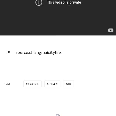
©タイ国鉄（ＳＲＴ）
source:chiangmaicitylife
チェンマイ
バンコク
電車
TAGS