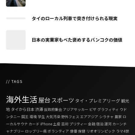
タイのローカル列車で突き付けられる現実
日本の実業家もべた褒めするバンコクの価値
// TAGS
海外生活
屋台
スポーツ
タイ・プレミアリーグ
観光
地
タイから日本
渋滞
反政府集会
アジアサッカー
ビザ
グラフィティ
ウド
ンタニー
国王
環境
学生
大気汚染
野外フェス
エアアジア
シラチャ
農家
ロ
ーカルサウナ
カード
iPhone
土産
芸術
プリティー
金融
宿泊
運河
カーンチ
ャナブリー
ロッブリー県
ボランティア
俳優
保健
リオオリンピック
ラマ4世