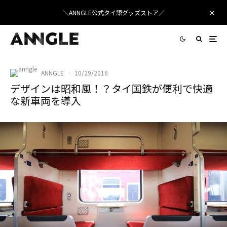
＼ANNGLE公式タイ語グッズストア／
ANNGLE
·
10/29/2016
デザインは昭和風！？タイ国鉄が便利で快適
な新車両を導入