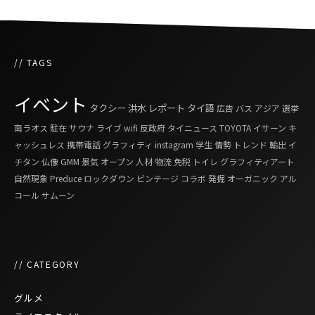
// TAGS
イベント
タクシー
洪水
レポート
タイ語
広告
バス
アジア
選挙
南ラオス
駐在
サウナ
ライブ
wifi
反政府
タイニュース
TOYOTA
イサーン
キ
ャッシュレス
携帯電話
グラフィティ
instagram
学生
情勢
トレンド
輸出
イ
チタン
仏像
GMM
景気
オープン
人材
物流
免税
トイレ
グラフィティアート
自然現象
Preduce
ロックダウン
ビンテージ
コラボ
発掘
オーガニック
アル
コール
サムーン
// CATEGORY
グルメ