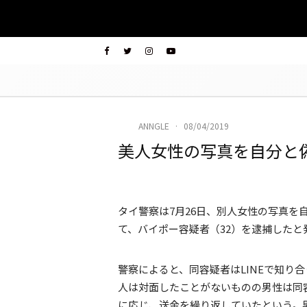
ANNGLE
·
08/04/2019
美人女性の写真を自分と偽
タイ警察は7月26日、別人女性の写真を
て、バイポー容疑者（32）を逮捕したと
警察によると、同容疑者はLINEで知り
人は対面したことがないものの男性は同
に応じ、送金を繰り返していたという。男