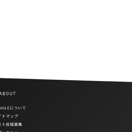
人気ポルノサイトPornhubがタ
イ国内でバン対象に
 ABOUT
NGLEについて
イトマップ
スト投稿募集