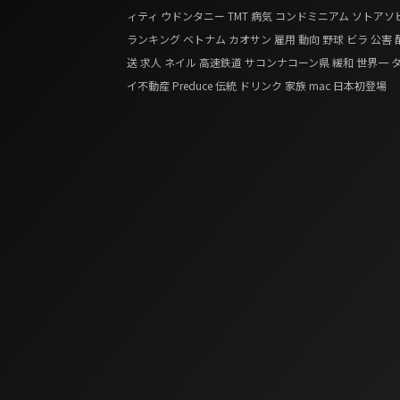
ィティ
ウドンタニー
TMT
病気
コンドミニアム
ソトアソ
ランキング
ベトナム
カオサン
雇用
動向
野球
ビラ
公害
送
求人
ネイル
高速鉄道
サコンナコーン県
緩和
世界一
イ不動産
Preduce
伝統
ドリンク
家族
mac
日本初登場