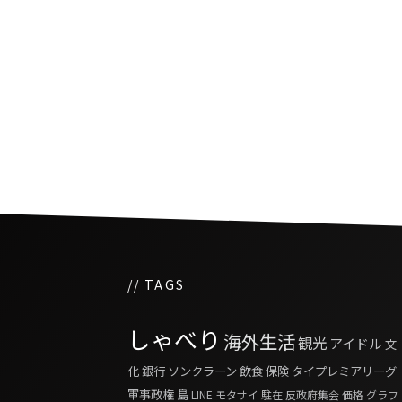
タイ警察が事件の信ぴょ
高めるため嘘発見器を使
// TAGS
しゃべり
海外生活
観光
アイドル
文
化
銀行
ソンクラーン
飲食
保険
タイプレミアリーグ
軍事政権
島
LINE
モタサイ
駐在
反政府集会
価格
グラフ