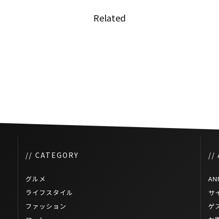
Related
森永製菓、タイ法人が成長著し
う性を
いタイのオンライン販売市場へ
用
参入
// CATEGORY
//
グルメ
AN
ライフスタイル
サ
ファッション
ゲ