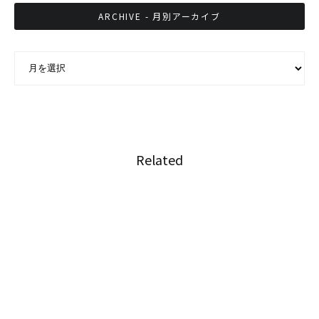
ARCHIVE - 月別アーカイブ
ARCHIVE - 月別アーカイブ
Related
タイ スラータニー県観光収入の増加見込み
ビザ延長手続き、事前オンライン予約が可能に