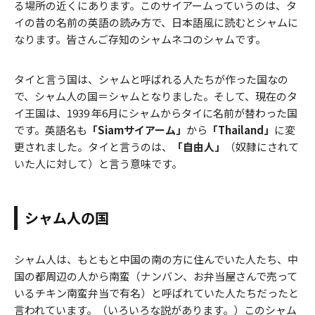
る場所の近くにあります。このサイアームっていうのは、タ
イの昔の名前の英語の読み方で、日本語風に読むとシャムに
なります。皆さんご存知のシャムネコのシャムです。
タイと言う国は、シャムと呼ばれる人たちが作った国なの
で、シャム人の国＝シャムとなりました。そして、現在のタ
イ王国は、1939 年6月にシャムからタイに名前が替わった国
です。英語名も
「Siamサイアーム」
から
「Thailand」
に変
更されました。タイと言うのは、
「自由人」
（奴隷にされて
いた人に対して）と言う意味です。
シャム人の国
シャム人は、もともと中国の南の方に住んでいた人たち、中
国の都周辺の人から南蛮（ナンバン、お弁当屋さんで売って
いるチキン南蛮弁当で有名）と呼ばれていた人たちだったと
言われています。（いろいろな説があります。）このシャム