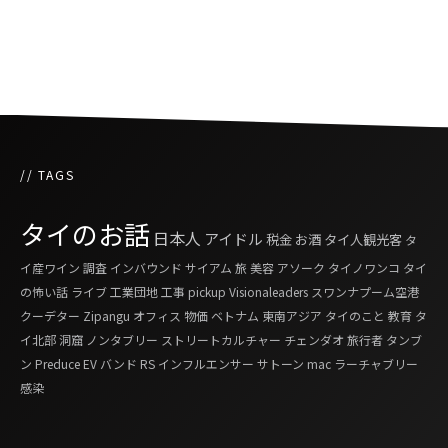
特別休暇の設定、観光需要へ期待
// TAGS
タイのお話
日本人
アイドル
税金
お酒
タイ人観光客
タ
イ産ワイン
調査
インバウンド
サイアム
旅
美容
アソーク
タイノワンコ
タイ
の怖い話
ライブ
工業団地
工事
pickup
Visionaleaders
スワンナプーム空港
クーデター
Zipangu
オフィス
物価
ベトナム
東南アジア
タイのこと
教育
タ
イ北部
洞窟
ノンタブリー
ストリートカルチャー
チェンダオ
旅行者
タンブ
ン
Preduce
EV
バンド
RS
インフルエンサー
サトーン
mac
ラーチャブリー
感染