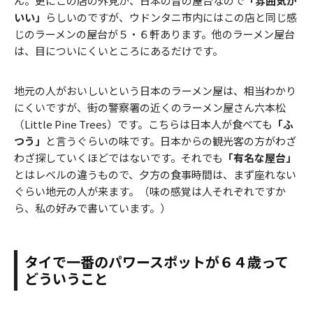
ん。更にこの店の外見が、日本の昔の屋台なので
「雰囲気が
いい」
らしいのですが、ウドンタニ市内にはこの店と同じ感
じのラーメンの屋台が５・６軒あります。他のラーメン屋台
は、目についにくいところにあるだけです。
地元の人がおいしいという日本のラーメン屋は、相当わかり
にくいですが、街の警察署の近くのラーメン屋さん六本松
（Little Pine Trees）です。こちらは日本人が食べても
「ふ
つう」
と言うぐらいの味です。日本からの観光客の方がわざ
わざ探していくほどではないです。それでも
「有名な屋台」
とはレベルの違うもので、夕方の食事時間は、まず座れない
ぐらい地元の人が来ます。（味の感覚は人それぞれですか
ら、私の好みで書いています。）
タイで一番のパワースポットが６４歳って
どういうこと