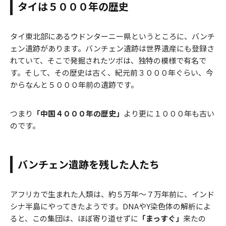
タイは５０００年の歴史
タイ東北部にあるウドンターニー県というところに、バンチ
ェン遺跡があります。バンチェン遺跡は世界遺産にも登録さ
れていて、そこで発掘されたツボは、独特の模様で有名で
す。そして、その歴史は古く、紀元前３０００年ぐらい、今
からなんと５０００年前の遺跡です。
つまり
「中国４０００年の歴史」
より更に１０００年も古い
のです。
バンチェン遺跡を残した人たち
アフリカで生まれた人類は、約５万年～７万年前に、インド
シナ半島にやってきたようです。DNAやY染色体の解析によ
ると、この集団は、ほぼ寄り道せずに
「まっすぐ」
来たの