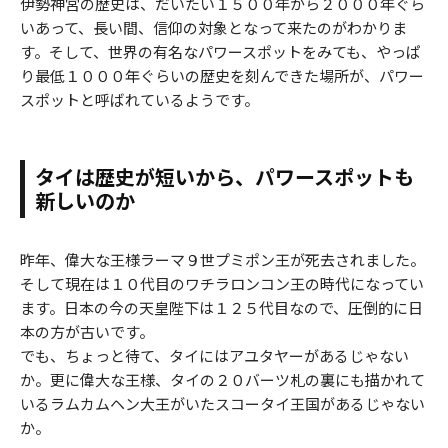
伊勢神宮の歴史は、だいたい１５００年から２０００年ぐら
いあって、長い間、信仰の対象となって来たのがわかりま
す。そして、世界の有名なパワースポットをみても、やっぱ
り最低１０００年ぐらいの歴史を刻んできた場所が、パワー
スポットと呼ばれているようです。
タイは歴史が短いから、パワースポットも
新しいのか
昨年、偉大な王様ラーマ９世プミポン王が死去されました。
そして現在は１０代目のワチラロンコン王の時代になってい
ます。日本の今の天皇陛下は１２５代目なので、圧倒的に日
本の方が古いです。
でも、ちょっと待て、タイにはアユタヤーがあるじゃない
か。更に偉大な王様、タイの２０バーツ札の裏にも描かれて
いるラムカムヘン大王がいたスコータイ王国があるじゃない
か。