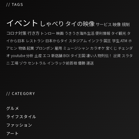
// TAGS
イベント
しゃべり
タイの映像
サービス
映像
規制
コロナ対策
行き方
トンロー
映画
うきうき海外生活
便利情報
タイ観光
タ
イから日本
レストラン
日本からタイ
スタジアム
インフラ
国王
学生
ATM
ホ
アヒン
物価
起業
プロンポン
雇用
ミュージシャン
カラオケ
宝くじ
チェンダ
オ
youtube
分析
土産
エコ
新店舗
BOI
タイ王国 凄い人物列伝！
出資
スラタ
ニ
工場
ゾウ
セントラル
インラック前首相
優勝
運送
// CATEGORY
グルメ
ライフスタイル
ファッション
アート