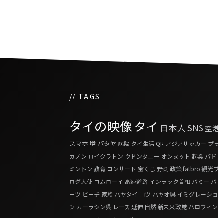
// TAGS
タイの映像
タイ
日本人
SNS
空
スマホ
噂
パタヤ
病院
タイ生活
QR
アジアサッカー
プ
カノン
ロイクラトン
ウドンタニー
オンヌット
起業
バド
ミントン
教育
コンサート
宝くじ
野菜
政策
fatbro
観光
ログ大使
コムローイ
高速道路
インラック首相
バミー
バ
ーツ
ビーチ
家族
パヤタイ
コツ
パヤオ県
イミグレーショ
ン
カーラシン県
レース
延伸
自然
新未来政党
ハロウィン