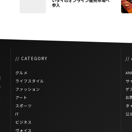
いタイのオンライン販売市場へ
参入
// CATEGORY
//
グルメ
AN
港
ライフスタイル
サ
ラ
ファッション
ゲ
アート
お
ブ
スポーツ
タ
IT
公
ビジネス
ヴォイス