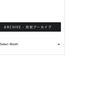
乗！ ワンタン入りトムヤム
クンスープ発売
ARCHIVE - 月別アーカイブ
CHIVE - 月別アーカイブ