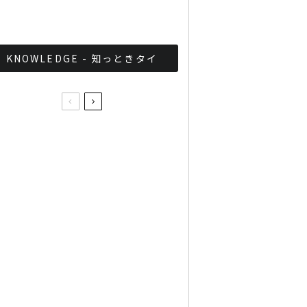
とめ
KNOWLEDGE - 知っときタイ
タイのタバコが5バーツ〜
10バーツ値上げ
日本とタイのコラボレーシ
ョン、著名漫画家が描く洪
水救済募金ポストカード
マルちゃんもブームに便