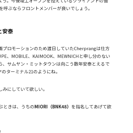
よう。今後竣工オープンを控えているクライアントの皆
8を呼ぶならフロントメンバーが良いでしょう。
と安泰
ロモーションのため渡日していたCherprangは仕方
PE、MOBILE、KAIMOOK、MEWNICHと申し分のない
ら、サムヤン・ミットタウンは向こう数年安泰とえるで
のターミナル21のようにね。
しみにしていて欲しい。
呼ぶときは、うちの
MIORI（BNK48）
を指名してあげて欲
！