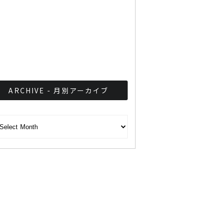
タイの都市鉄道レッドライ
ンを日系企業3社が受注
ARCHIVE - 月別アーカイブ
CHIVE - 月別アーカイブ