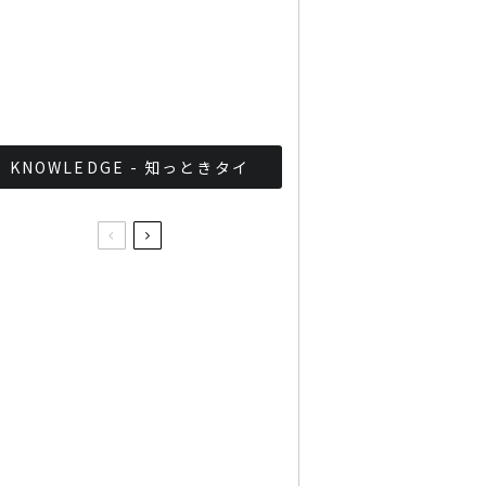
軍が国家正常化！？タイ軍
事政権の最近の取り組みま
とめ
KNOWLEDGE - 知っときタイ
iPhone6s / iPhone6s
PlusのMBKでの現在価格と
お得情報！
FES☆TIVEの姉妹グルー
プ、その名も
「sumomo(スモモ)」