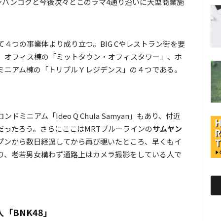
ンバンコクと今後次々とこのラマ4通り沿いに大型商業施
４つの事業体より成り立つ。BIG Cやレストラン街を要
、オフィス棟の「ミットタウン・オフィスタワー」、ホ
ミニアム棟の「トリプルＹレジデンス」の４つである。
ニアム「Ideo Q Chula Samyan」もあり、付近
だったろう。さらにここはMRTブルーラインの
サムヤン
プンから数日経過してから再び覗いたところ、早くもイ
り、老若男女構わず通路上はカメラ撮影をしている人で
「BNK48」