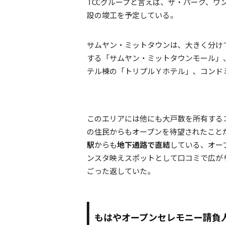
TCCグループと言えば、ザ・パーク、ワ
設の竣工を予定している。
サムヤン・ミットタウンは、大きく分けて
する「サムヤン・ミットタウンモール」
テル棟の「トリプルＹホテル」、コンド
このエリアには他にも大戸数を所有するコンドミ
の住民からもオープンを待望されたこと
駅
からも
地下通路で直結
している、オー
ンスタ映えスポットとして口コミで広が
ごった返していた。
もはやオープンセレモニー請負人