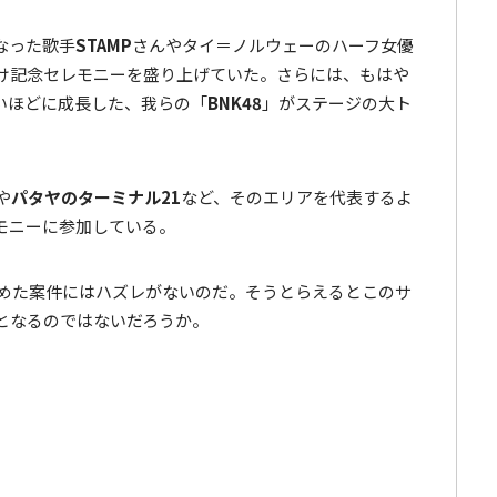
なった歌手
STAMP
さんやタイ＝ノルウェーのハーフ女優
け記念セレモニーを盛り上げていた。さらには、もはや
いほどに成長した、我らの「
BNK48
」がステージの大ト
や
パタヤのターミナル21
など、そのエリアを代表するよ
モニーに参加している。
務めた案件にはハズレがないのだ。そうとらえるとこのサ
となるのではないだろうか。