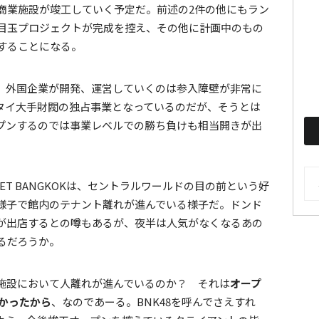
商業施設が竣工していく予定だ。前述の2件の他にもラン
目玉プロジェクトが完成を控え、その他に計画中のもの
することになる。
、外国企業が開発、運営していくのは参入障壁が非常に
タイ大手財閥の独占事業となっているのだが、そうとは
プンするのでは事業レベルでの勝ち負けも相当開きが出
AR
KET BANGKOKは、セントラルワールドの目の前という好
様子で館内のテナント離れが進んでいる様子だ。ドンド
が出店するとの噂もあるが、夜半は人気がなくなるあの
るだろうか。
施設において人離れが進んでいるのか？ それは
オープ
なかったから
、なのであーる。BNK48を呼んでさえすれ