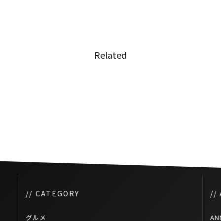
Related
のタク
タイのホテル競争激化、供給過
剰で宿泊料1割引も
// CATEGORY
//
グルメ
AN