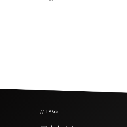
スワンナプーム国際空港
シー手配端末交換
// TAGS