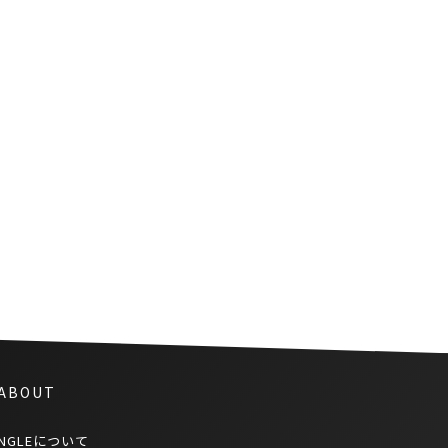
GOOGLEの高速WIFIがタイ国内
6箇所の空港で利用可能に
 ABOUT
NGLEについて