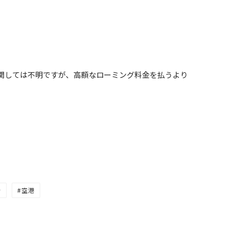
関しては不明ですが、高額なローミング料金を払うより
行
空港