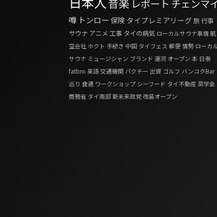
日本人
音楽
レポート
チェンマ
噂
トンロー
保険
タイプレミアリーグ
旅
行事
サウナ
アニメ
工事
タイの病気
ローカルサウナ事情
航
空会社
ホクト
手続き
中国
タイフェス
郵便
情勢
ローカ
サウナ
ミュージシャン
ブランド
運河
オープン
本
日泰
fatbro
英語
交通機関
パクチー
出資
ゴルフ
バンコクBar
巡り
食通
ワークショップ
シーフード
タイ不動産
奨学金
商務省
タイ南部
新未来政党
改装オープン