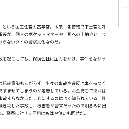
AR
」という国王任官の高等官。本来、各管轄で下士官と呼
重役が、個人のポケットマネーや上司への上納金として
わらないタイの警察文化なのだ。
故を起こしても、保険会社に圧力をかけ、事件をなかっ
の規範意識もあがらず、少々の事故や違反は車を持つく
ですませてしまうのが定着している。お金持ちであれば
事故すらなかったことにするのはよく知られている。昨
轢き殺した事故
も、被害者が警官だったので明るみに出
う。警察に対する信用はもはや無いも同然だ。