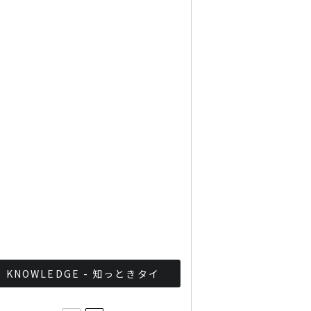
Googleタイ検索ワード
TOP10を発表 第1位はコ
ロナ補助金政策
「ジョッドフェア」 ナイト
バザールがオープン
軍が国家正常化！？タイ軍
事政権の最近の取り組みま
とめ
KNOWLEDGE - 知っときタイ