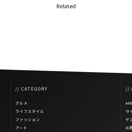
Related
bがタ
タイのメガバンクがフードデリ
バリー事業に参入
// CATEGORY
//
グルメ
AN
グ
ライフスタイル
サ
ファッション
ゲ
アート
お