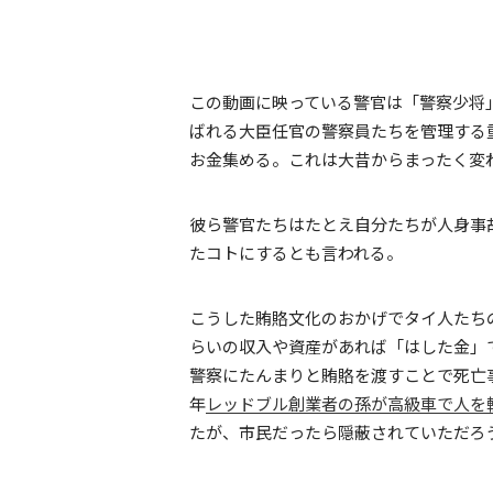
この動画に映っている警官は「警察少将
ばれる大臣任官の警察員たちを管理する
お金集める。これは大昔からまったく変
彼ら警官たちはたとえ自分たちが人身事
たコトにするとも言われる。
こうした賄賂文化のおかげでタイ人たち
らいの収入や資産があれば「はした金」
警察にたんまりと賄賂を渡すことで死亡
年
レッドブル創業者の孫が高級車で人を
たが、市民だったら隠蔽されていただろ