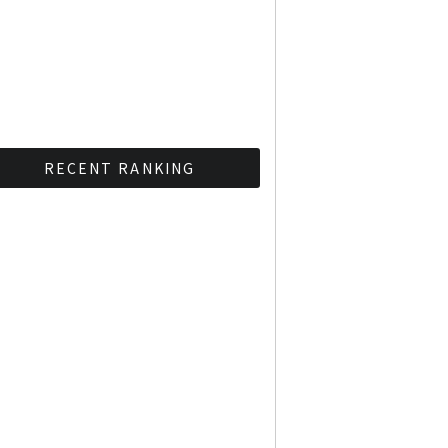
RECENT RANKING
BMAが新年のイベントに向
けてルールを発行
タイ観光庁が経済促進に向
けインフルエンサーと連携