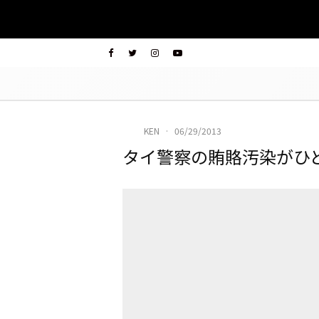
KEN
·
06/29/2013
タイ警察の賄賂汚染がひ