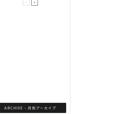
さらに市場を広げるタイの
スマートフォン市場！タイ
国内のノートPCが売れない
現実。
タイ在住者必見！タイ人初
のJリーガー出場試合を毎
節FBで無料中継
タイのアイドルが日本の正
月番組へ
ARCHIVE - 月別アーカイブ