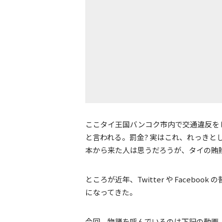
ここタイ王国バンコク市内で交通違反をした
と言われる。罰金? 実はこれ、れっき
本から来た人は思うだろうが、タイの賄
ところが近年、Twitter や Faceb
になってきた。
今回、物議を呼んでいるのは下記の動画