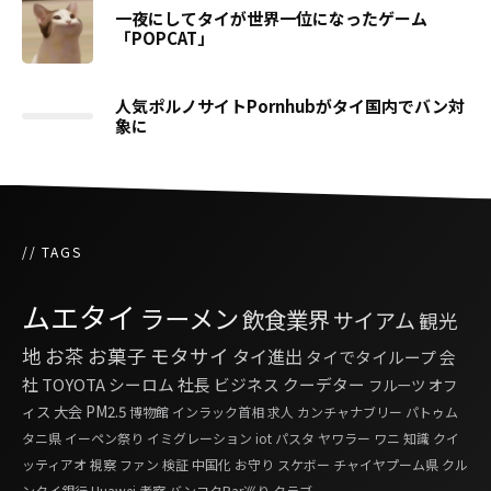
一夜にしてタイが世界一位になったゲーム
「POPCAT」
人気ポルノサイトPornhubがタイ国内でバン対
象に
// TAGS
ムエタイ
ラーメン
飲食業界
サイアム
観光
地
お茶
お菓子
モタサイ
タイ進出
タイでタイループ
会
社
TOYOTA
シーロム
社長
ビジネス
クーデター
フルーツ
オフ
ィス
大会
PM2.5
博物館
インラック首相
求人
カンチャナブリー
パトゥム
タニ県
イーペン祭り
イミグレーション
iot
パスタ
ヤワラー
ワニ
知識
クイ
ッティアオ
視察
ファン
検証
中国化
お守り
スケボー
チャイヤプーム県
クル
ンタイ銀行
Huawei
考察
バンコクBar巡り
クラブ