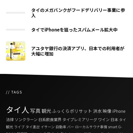
タイのメガバンクがフードデリバリー事業に参
入
タイでiPhoneを狙ったスパムメール拡大中
アユタヤ銀行の決済アプリ、日本での利用者が
大幅に増加
// TAGS
タイ人
写真
観光
ふっくらボリサット
洪水
映像
iPhone
法律
ソンクラーン
日系飲食業界
タイプレミアリーグ
ワイン
日本
タイ
観光
ライブ
タイ進出
イサーン
自動車
バー
ローカルサウナ事情
smart G-