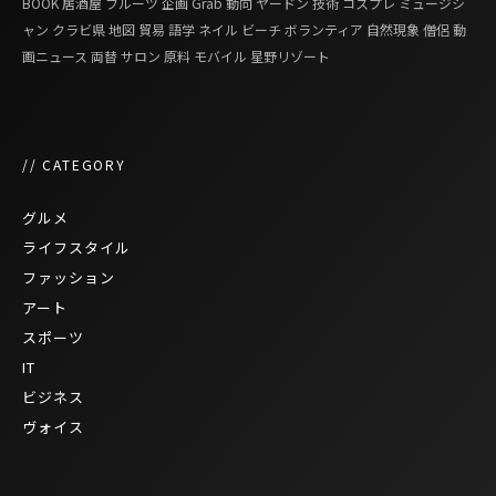
BOOK
居酒屋
フルーツ
企画
Grab
動向
ヤードン
技術
コスプレ
ミュージシ
ャン
クラビ県
地図
貿易
語学
ネイル
ビーチ
ボランティア
自然現象
僧侶
動
画ニュース
両替
サロン
原料
モバイル
星野リゾート
// CATEGORY
グルメ
ライフスタイル
ファッション
アート
スポーツ
IT
ビジネス
ヴォイス