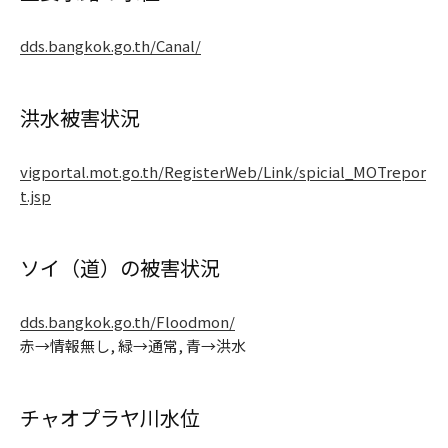
dds.bangkok.go.th/Canal/
洪水被害状況
vigportal.mot.go.th/RegisterWeb/Link/spicial_MOTrepor
t.jsp
ソイ（道）の被害状況
dds.bangkok.go.th/Floodmon/
赤→情報無し, 緑→通常, 青→洪水
チャオプラヤ川水位