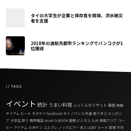
タイの大学生が企業と保存食を開発、洪水被災
者を支援
2018年の渡航先都市ランキングでバンコクが1
位獲得
// TAGS
イベント
統計
うまい料理
ふっくらボリサット
事故
映画
サイアム
ビール
モタサイ
facebook
タイノワンコ
外食
南ラオス
カンボジ
ア
大学生
祭り
携帯電話
smart G-BOOK
提携
ビジネス
九州
東南アジア
コー
ヒー
アイテム
カオサン
コスプレ
ノックエアー
求人
LGBT
カード
政策
不作