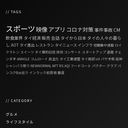
// TAGS
スポーツ
映像
アプリ
コロナ対策
事件事故
CM
飲食業界
タイ経済
販売
会話
タイから日本
タイの人々の暮ら
し
AOT
タイ進出
レストラン
タイニュース
インフラ
短期集中連載
ロイ
クラトン
スイーツ
タイ爆釣日誌
技術
コンサート
スタートアップ
道路
チェ
ンダオ
ANNGLE
コムローイ
民主化
タイ工業連盟
タイ南部
iot
パヤオ県
延伸
シャンバラ祭り
NEWNORMAL
NFT
RS
AQI
フードコート
パクチー
クラブ
バ
ンコクBar巡り
インラック前首相
撤退
// CATEGORY
グルメ
ライフスタイル