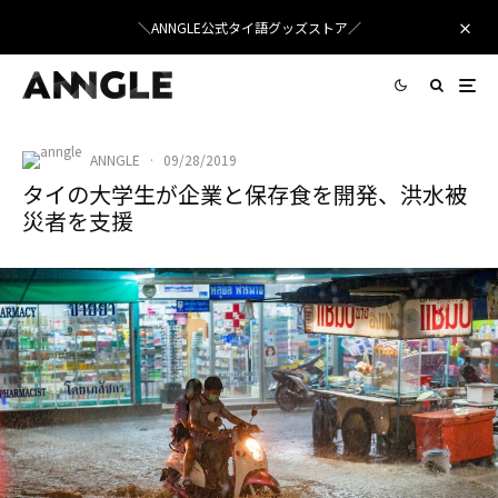
＼ANNGLE公式タイ語グッズストア／
ANNGLE
·
09/28/2019
タイの大学生が企業と保存食を開発、洪水被
災者を支援