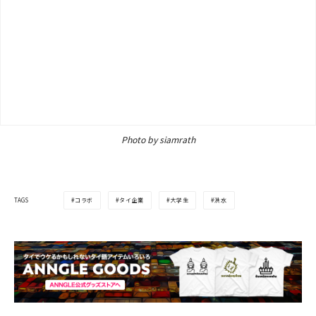
Photo by siamrath
コラボ
タイ企業
大学生
洪水
TAGS