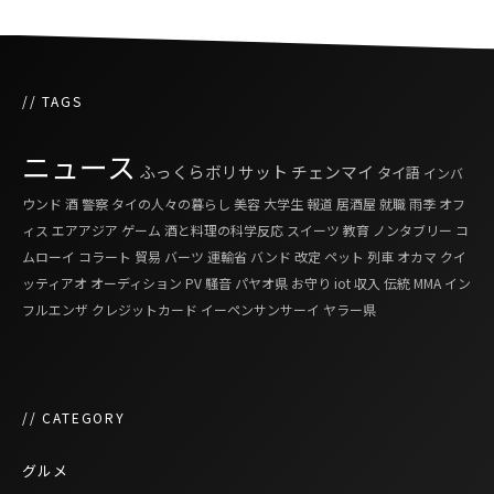
// TAGS
ニュース
ふっくらボリサット
チェンマイ
タイ語
インバ
ウンド
酒
警察
タイの人々の暮らし
美容
大学生
報道
居酒屋
就職
雨季
オフ
ィス
エアアジア
ゲーム
酒と料理の科学反応
スイーツ
教育
ノンタブリー
コ
ムローイ
コラート
貿易
バーツ
運輸省
バンド
改定
ペット
列車
オカマ
クイ
ッティアオ
オーディション
PV
騒音
パヤオ県
お守り
iot
収入
伝統
MMA
イン
フルエンザ
クレジットカード
イーペンサンサーイ
ヤラー県
// CATEGORY
グルメ