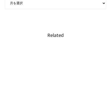
Related
タイのメガバンクがフードデリバリー事業に参
入
タイでiPhoneを狙ったスパムメール拡大中
飛躍する伝説の豚串屋台