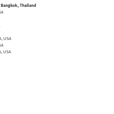
gkok, Thailand
SA
A
, USA
SA
, USA