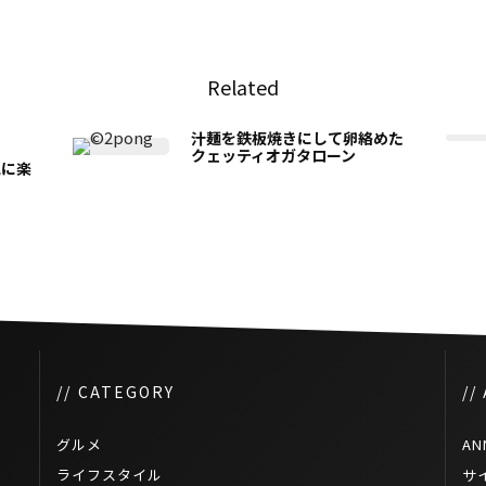
Related
汁麺を鉄板焼きにして卵絡めた
クェッティオガタローン
気に楽
// CATEGORY
//
グルメ
AN
ライフスタイル
サ