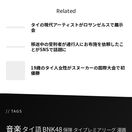
Related
タイの現代アーティストがロサンゼルスで展示
会
移送中の受刑者が通行人にお布施を依頼したこ
とがSNSで話題に
19歳のタイ人女性がスヌーカーの国際大会で初
優勝
// TAGS
音楽
タイ語
BNK48
保険
タイプレミアリーグ
漫画