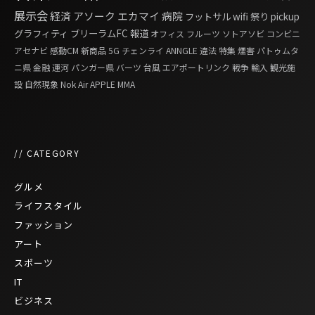
展示会
経済
アソーク
エカマイ
病院
フットサル
wifi
祭り
pickup
グラフィティ
ブリーラムFC
報道
オフィス
フルーツ
ソトアソビ
コンビニ
アセナビ
感動CM
新商品
5G
チェンライ
ANNGLE
違法
特集
煙害
パトゥムタ
ニ県
金融
運河
パンガー県
バーツ
台風
エアポートリンク
戦争
輸入
観光施
設
自然現象
Nok Air
APPLE
MMA
// CATEGORY
グルメ
ライフスタイル
ファッション
アート
スポーツ
IT
ビジネス