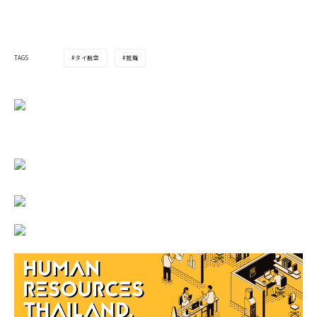
タイ航空
就職
TAGS