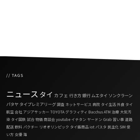
発火の恐れ
タイ航空、航空機内で人気ドラマを配信 乗客
5％増
// TAGS
ニュース
タイ
カフェ
行き方
銀行
ムエタイ
ソンクラーン
パタヤ
タイプレミアリーグ
調査
ネットサービス
病院
タイ生活
外食
タイ
航空
会社
アジアサッカー
TOYOTA
グラフィティ
Bacchus
ATM
治療
大気汚
染
タイ国鉄
試合
物価
商談会
youtube
イチタン
ヤードン
Grab
習い事
道路
配送
飲料
パクチー
リオオリンピック
タイ飯商品
iot
パスタ
民主化
SIM
使
い方
女優
海