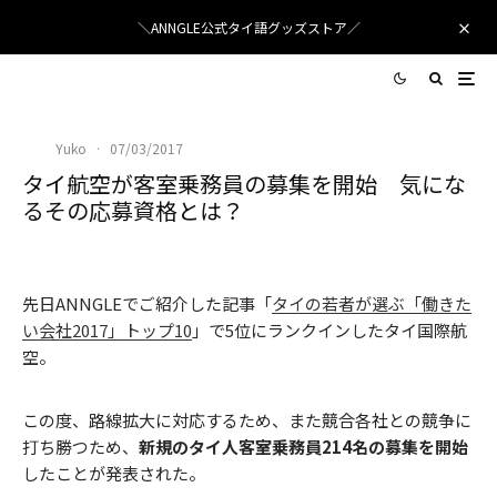
＼ANNGLE公式タイ語グッズストア／
Yuko
·
07/03/2017
タイ航空が客室乗務員の募集を開始 気にな
るその応募資格とは？
タイ国際航空 ©matichon
先日ANNGLEでご紹介した記事「
タイの若者が選ぶ「働きた
い会社2017」トップ10
」で5位にランクインしたタイ国際航
空。
この度、路線拡大に対応するため、また競合各社との競争に
打ち勝つため、
新規のタイ人客室乗務員214名の募集を開始
したことが発表された。