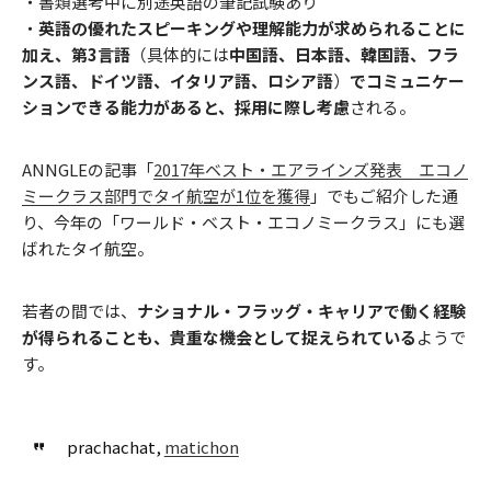
・書類選考中に別途英語の筆記試験あり
・
英語の優れたスピーキングや理解能力が求められることに
加え、第3言語
（具体的には
中国語、日本語、韓国語、フラ
ンス語、ドイツ語、イタリア語、ロシア語
）
でコミュニケー
ションできる能力があると、採用に際し考慮
される。
ANNGLEの記事「
2017年ベスト・エアラインズ発表 エコノ
ミークラス部門でタイ航空が1位を獲得
」でもご紹介した通
り、今年の「ワールド・ベスト・エコノミークラス」にも選
ばれたタイ航空。
若者の間では、
ナショナル・フラッグ・キャリアで働く経験
が得られることも、貴重な機会として捉えられている
ようで
す。
prachachat,
matichon