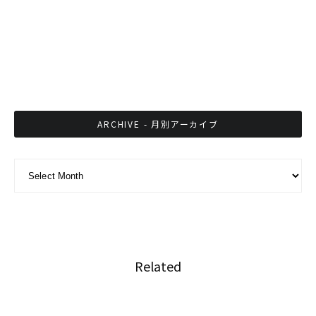
るミャンマー視察のススメ
大麻入り電子たばこで男性の癌が悪化
ARCHIVE - 月別アーカイブ
ARCHIVE - 月別アーカイブ
Related
移送中の受刑者が通行人にお布施を依頼したこ