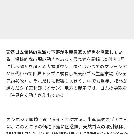
天然ゴム価格の急激な下落が生産農家の経営を直撃してい
る。
投機的な市場の動きもあって最高値を記録した昨年1月
に比べ50%を超える大幅ダウン。タイはかつてのマレーシア
から代わって世界トップに成長した天然ゴム生産市場（シェ
ア約40％）。それだけに影響も大きく、中でも近年、植林が
進んだタイ東北部（イサン）地方の農家では、ゴムの採取を
一時見合す動きさえ出ている。
カンボジア国境に近いタイ・サケオ県。生産農家のプアさん
は、このところの価格下落に困惑顔。
天然ゴムの取引額は、
2011年1月に1ポンド（約453グラム）280米セント台だった