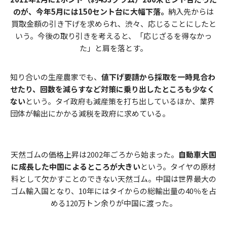
のが、今年5月には150セント台に大幅下落。
納入先からは
買取金額の引き下げを求められ、渋々、応じることにしたと
いう。今後の取り引きを考えると、「応じざるを得なかっ
た」と肩を落とす。
知り合いの生産農家でも、
値下げ要請から採取を一時見合わ
せたり、回数を減らすなど対策に乗り出したところも少なく
ない
という。タイ政府も減産策を打ち出しているほか、業界
団体が輸出にかかる減税を政府に求めている。
天然ゴムの価格上昇は2002年ごろから始まった。
自動車大国
に成長した中国によるところが大きい
という。タイヤの原材
料として欠かすことのできない天然ゴム。中国は世界最大の
ゴム輸入国となり、10年にはタイからの総輸出量の40％を占
める120万トン余りが中国に渡った。