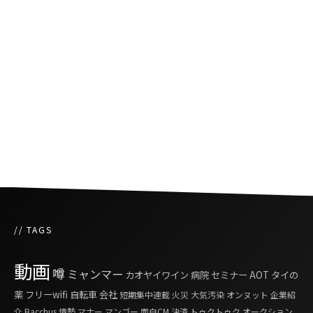
とがSNSで話題に
工事現場で見つかった金色の石は純金ではなく
黄鉄鉱
島から持ち帰った石を返却、不幸が続く呪いの
石
// TAGS
動画
噂
ミャンマー
カオヤイワイン
病院
セミナー
AOT
タイの
薬
フリーwifi
自転車
会社
短期集中連載
火災
大気汚染
オンヌット
企業紹
介
Bacchus
情勢
マナー
マンゴー
面白CM
決済
トゥクトゥク
オークション