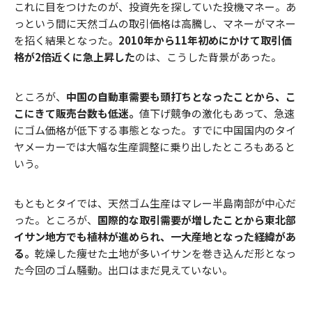
これに目をつけたのが、投資先を探していた投機マネー。あ
っという間に天然ゴムの取引価格は高騰し、マネーがマネー
を招く結果となった。
2010年から11年初めにかけて取引価
格が2倍近くに急上昇した
のは、こうした背景があった。
ところが、
中国の自動車需要も頭打ちとなったことから、こ
こにきて販売台数も低迷。
値下げ競争の激化もあって、急速
にゴム価格が低下する事態となった。すでに中国国内のタイ
ヤメーカーでは大幅な生産調整に乗り出したところもあると
いう。
もともとタイでは、天然ゴム生産はマレー半島南部が中心だ
った。ところが、
国際的な取引需要が増したことから東北部
イサン地方でも植林が進められ、一大産地となった経緯があ
る。
乾燥した痩せた土地が多いイサンを巻き込んだ形となっ
た今回のゴム騒動。出口はまだ見えていない。