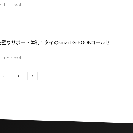
·
1 min read
璧なサポート体制！タイのsmart G-BOOKコールセ
·
1 min read
2
3