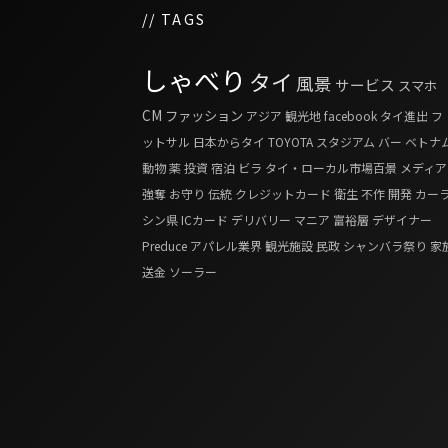
// TAGS
しゃべり
タイ
風景
サービス
スマホ
CM
ファッション
アジア
観光地
facebook
タイ進出
フ
ットサル
日本からタイ
TOYOTA
スタジアム
バー
ベトナ
動物
薬
投資
宿泊
ビラ
タイ・ローカル市場百景
メディア
強奪
お守り
伝統
クレジットカード
衛生
不作
開発
カー
シン県
ICカード
デリバリー
マニア
富裕層
デザイナー
Preduce
アパレル業界
観光施設
民政
シャンバラ祭り
家
送金
ソーラー