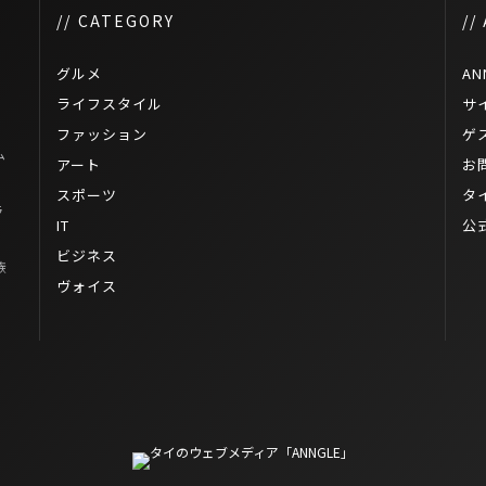
// CATEGORY
//
グルメ
AN
ライフスタイル
サ
ファッション
ゲ
ム
アート
お
スポーツ
タ
ラ
IT
公
ビジネス
族
ヴォイス