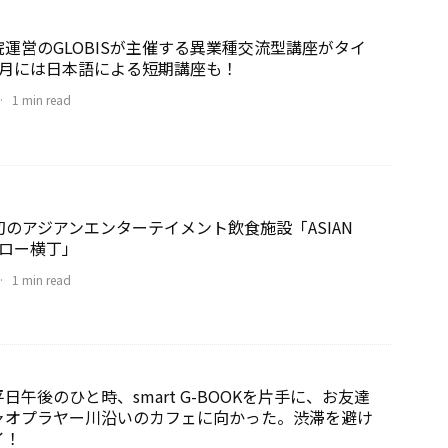
運営のGLOBISが主催する異業種交流型講座がタイ
8月には日本語による短期講座も！
·
1 min read
のアジアンエンターテイメント飲食施設「ASIAN
トンロー横丁」
·
1 min read
日午後のひと時、smart G-BOOKを片手に、お友達
ャオプラヤー川沿いのカフェに向かった。渋滞を避け
イ！