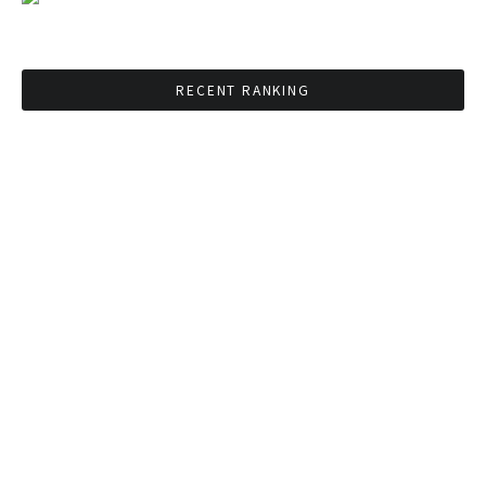
RECENT RANKING
BMAが新年のイベントに向けてルールを発行
タイ観光庁が経済促進に向けインフルエンサー
と連携
Googleタイ検索ワードTOP10を発表 第1位は
コロナ補助金政策