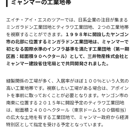
ミャンマーの工業地帯
エイチ・アイ・エスのツアーでは、日系企業の注目が集まる
ミンガラドン工業団地とティラワ工業団地、２つの工業地帯
を視察することができます。
１９９８年に開設したヤンゴン
市の北部に位置するミンガラドン工業団地は、ミャンマーで
初となる国際水準のインフラ基準を満たす工業団地（第一期
区画：総面積９０ヘクタール）として、三井物産株式会社と
ミャンマー建設省住宅局とで共同開発されました。
縫製関係の工場が多く、入居率がほぼ１００％という人気の
高い工業地帯です。視察したい工場がある場合は、アポイン
トを事前に取っておくことが必要となります。ヤンゴン市の
南東に位置する２０１５年に開設予定のティラワ工業団地
は、総面積２４００ヘクタール（東京ドーム５００個相当）
の広大な土地を有する工業団地で、ミャンマー政府から経済
特別区として指定を受ける予定となっています。