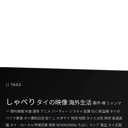
ダウンタウンの街並みを化粧直しするミャンマ
ー
ミャンマー人の若者ファッションが変化中
// TAGS
しゃべり
タイの映像
海外生活
事件
噂
ミャンマ
ー
便利情報
外食
選挙
アニメ
パーティー
シラチャ
起業
EEC
航空機
タイの
バイク事情
タイ爆釣日誌
宝くじ
カオヤイ
物流
地図
タイ人女性
政府
高速道
路
タイ・ローカル市場百景
免税
NEWNORMAL
たばこ
マニア
衛生
タイ王国