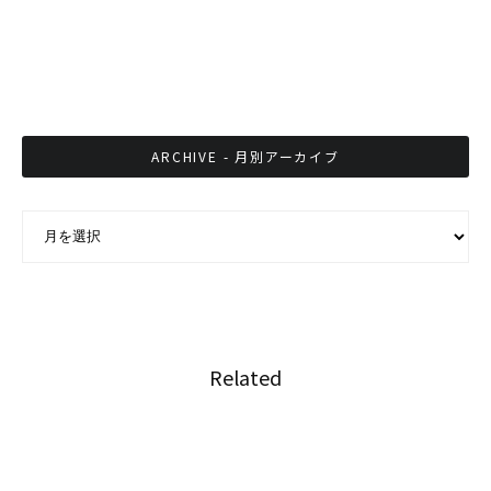
アップデートされるタイの公共インフラとズ
レ！？
ARCHIVE - 月別アーカイブ
ARCHIVE - 月別アーカイブ
Related
今度こそ日本が作る！タイ高速鉄道計画がまた
一歩前進