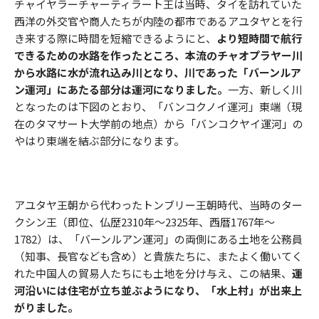
チャイヤラーチャーティラート王は当時、タイを訪れていた
西洋の外交官や商人たちが内陸の都市であるアユタヤとを行
き来する際に時間を短縮できるようにと、
より短時間で航行
できるための水路を作ったところ、本流のチャオプラヤー川
から水路に水が流れ込み川となり、川であった「バーンルア
ン運河」にあたる部分は運河になりました。
一方、新しく川
となったのは下図のとおり、「バンコクノイ運河」東端（現
在のタマサート大学前の地点）から「バンコクヤイ運河」の
やはり東端を結ぶ部分になります。
アユタヤ王朝から代わったトンブリー王朝時代、当時のター
クシン王（即位、仏歴2310年～2325年、西暦1767年～
1782）は、「バーンルアン運河」の両側にある土地を公務員
（知事、長官なども含め）と貴族たちに、またよく働いてく
れた中国人の貿易人たちにも土地を分け与え、この結果、
運
河沿いには住宅が立ち並ぶようになり、「水上村」が出来上
がりました。