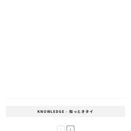
バンコクのショッピングセンター 営業再開
一夜にしてタイが世界一位になったゲーム
「POPCAT」
コロナウィルスにセンシンレン？タイの代替医
療開発局が研究進める
KNOWLEDGE - 知っときタイ