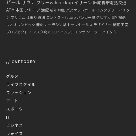
ビール
サウナ
フリーwifi
pickup
イサーン
医療
携帯電話
交通
ATM
中国
フルーツ
治療
新年
物価
バスケットボール
ノンタブリー
イチタ
ン
ブリラム
仕来り
違法
コンテスト
fatbro
パンガー県
タピオカ
SIM
撤退
リオオリンピック
発明
カーラシン県
トップセールス
デザイナー
視察
王室
プロジェクト
インスタ映え
GDP
インフルエンザ
ソーラー
バイタク
// CATEGORY
グルメ
ライフスタイル
ファッション
アート
スポーツ
IT
ビジネス
ヴォイス