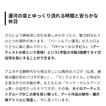
運河の音とゆっくり流れる時間と安らかな
休日
さらにより興味深い文化を楽しみたかったら、魅力的なもう
ひとつの場所があります。「バーンルアン運河」の入り口よ
りさらに奥に進んで行くと、
「バーン・シンラピン」（アー
ティストの家という意味）というL字型の木製2階建てタイ式
住宅を目にすることができます。
アユタヤ王朝時代から残る珍しい12角形のパゴダ（仏塔、通
常は鐘の形のパゴダが多い）。「マニラスタイル」と呼ばれ
る昔ながらの木製の家。もともとは「ラック・サムルアージ
ュ家」の住宅だったそうですが、その後、
タイのアーティス
トグループがこの家を買い取って、アート作品の制作・展示
用アトリエに改造
し、今に至っています。