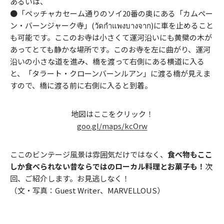
あるいは、
●「ペッチャカセーム通りのソイ20番の奥にある「カムペー
ン・バーンジャーク寺」(วัดกำแพงบางจาก)に車を止めること
も可能です。ここのお寺は小さくて運河沿いにも黄檗の木が
あってとても静かな場所です。このお寺を左に曲がり、運河
沿いの小さな道を進み、橋を渡って右側にある横道に入る
と、「タラート・クローンバーンルアン」に渡る橋が見えま
すので、橋に渡る前に右側に入ると到着。
地図はここをクリック！
goo.gl/maps/kcOrw
ここのビンテージ風景は雰囲気だけではなく、
食べ物もここ
しか食べられない昔ならではのローカル料理とお菓子も！
次
回、ご紹介します。お見逃しなく！
（文・写真：Guest Writer、MARVELLOUS）