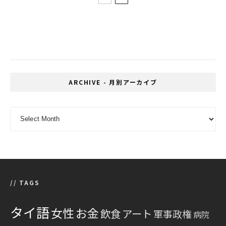
W杯予選の大一番・イラク戦を前にタイがアフ
ガニスタンに快勝！
ARCHIVE - 月別アーカイブ
ARCHIVE - 月別アーカイブ
// TAGS
タイ語
女性
お金
飲食
アート
軍事政権
病院