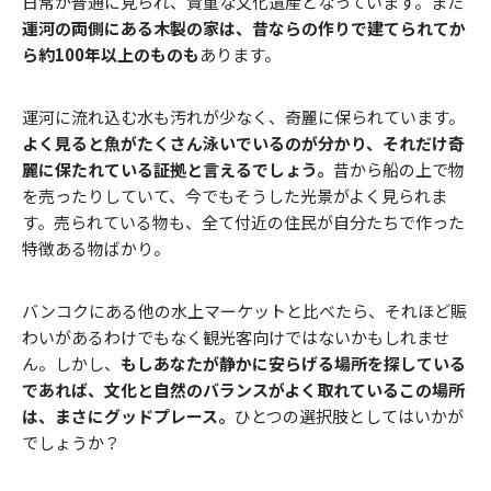
日常が普通に見られ、貴重な文化遺産となっています。また
運河の両側にある木製の家は、昔ならの作りで建てられてか
ら約100年以上のものも
あります。
運河に流れ込む水も汚れが少なく、奇麗に保られています。
よく見ると魚がたくさん泳いでいるのが分かり、それだけ奇
麗に保たれている証拠と言えるでしょう。
昔から船の上で物
を売ったりしていて、今でもそうした光景がよく見られま
す。売られている物も、全て付近の住民が自分たちで作った
特徴ある物ばかり。
バンコクにある他の水上マーケットと比べたら、それほど賑
わいがあるわけでもなく観光客向けではないかもしれませ
ん。しかし、
もしあなたが静かに安らげる場所を探している
であれば、文化と自然のバランスがよく取れているこの場所
は、まさにグッドプレース。
ひとつの選択肢としてはいかが
でしょうか？