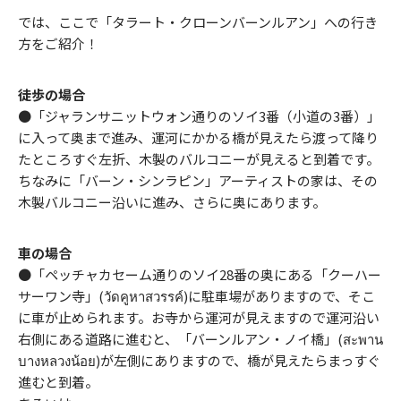
では、ここで「タラート・クローンバーンルアン」への行き
方をご紹介！
徒歩の場合
●「ジャランサニットウォン通りのソイ3番（小道の3番）」
に入って奥まで進み、運河にかかる橋が見えたら渡って降り
たところすぐ左折、木製のバルコニーが見えると到着です。
ちなみに「バーン・シンラピン」アーティストの家は、その
木製バルコニー沿いに進み、さらに奥にあります。
車の場合
●「ペッチャカセーム通りのソイ28番の奥にある「クーハー
サーワン寺」(วัดคูหาสวรรค์)に駐車場がありますので、そこ
に車が止められます。お寺から運河が見えますので運河沿い
右側にある道路に進むと、「バーンルアン・ノイ橋」(สะพาน
บางหลวงน้อย)が左側にありますので、橋が見えたらまっすぐ
進むと到着。