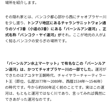
場所を紹介します。
その隠れ家とは、バンコク都心部から西にチャオプラヤー川
を少し渡り、
トンブリ地区にあるチャランサニットワォン通
りのソイ3番（小道の3番）にある「バーンルアン運河」、正
式名称「バンコク・ヤイ運河」が
それ。ここが地元の人がよ
く知るバンコクの安らぎの場所です。
「バーンルアン水上マーケット」で有名なこの「バーンルア
ン運河」は、かつてチャオプラヤー川の一部でした。
運河が
できたのはアユタヤ王朝時代、チャイヤラーチャーティラー
ト王（即位、仏歴2077年～2089年、西暦1534年～1546年）
の時代です。今から約500年近く前のことです。実はこの運
河は、もともと運河ではなく川であり、言ってみれば偶然に
できあがった運河なのです。