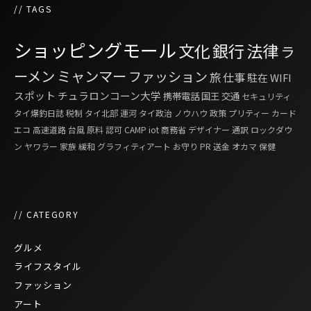
// TAGS
ショッピングモール
文化
銀行
法律
ラ
ーメン
ミャンマー
ファッション
旅
仕事
駐在
WIFI
スポット
チュラロンコーン大学
携帯電話
国王
交通
セキュリティ
タイ爆釣日誌
税制
タイ北部
運河
タイ政治
ノウハウ
政策
プリティー
カード
エコ
高速道路
台風
原料
認可
CAMP
iot
商務省
デザイナー
通訳
ロックダウ
ン
ヤワラー
家族
緩和
グラフィティアート
お守り
PR
送金
オカマ
保健
// CATEGORY
グルメ
ライフスタイル
ファッション
アート