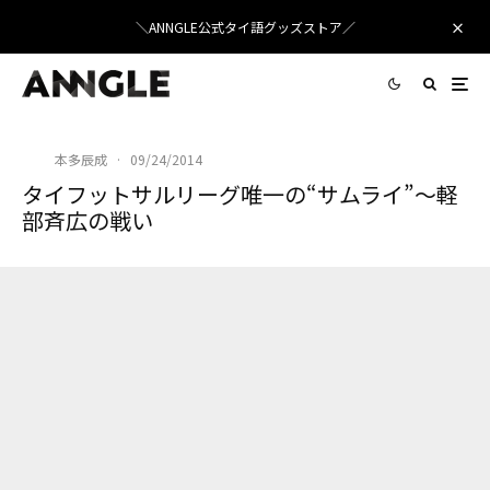
＼ANNGLE公式タイ語グッズストア／
本多辰成
·
09/24/2014
タイフットサルリーグ唯一の“サムライ”〜軽
部斉広の戦い