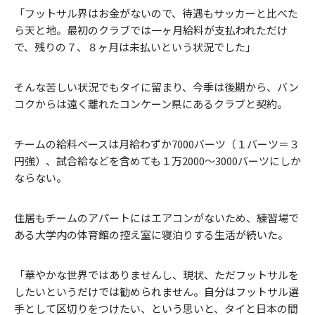
「フットサル界はお金がないので、待遇もサッカーと比べた
ら天と地。最初のクラブでは一ヶ月給料が支払われただけ
で、残りの７、８ヶ月は未払いという状況でした」
そんな苦しい状況でもタイに留まり、今季は後期から、バン
コクからは遠く離れたコンケーン県にあるクラブと契約。
チームの給料ベースは月給わずか7000バーツ（１バーツ＝３
円強）、試合給などを含めても１万2000〜3000バーツにしか
ならない。
住居もチームのアパートにはエアコンがないため、練習場で
ある大学内の体育館の控え室に寝泊りする生活が続いた。
「華やかな世界ではありませんし、現状、ただフットサルを
したいというだけでは勧められません。自分はフットサル選
手として区切りをつけたい、という思いと、タイと日本の間