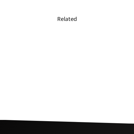
Related
移送中の受刑者が通行人にお布施を依頼したこ
とがSNSで話題に
工事現場で見つかった金色の石は純金ではなく
黄鉄鉱
島から持ち帰った石を返却、不幸が続く呪いの
石