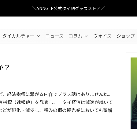
＼ANNGLE公式タイ語グッズストア／
タイカルチャー
ニュース
コラム
ヴォイス
ショップ
か？
seatraveller
/ Pixabay
ど、経済指標に繋がる内容でプラス話はありませんね。
済指標（速報値）を発表し、「タイ経済は減速が続いて
などが鈍化・減少し、頼みの綱の観光業においても微増