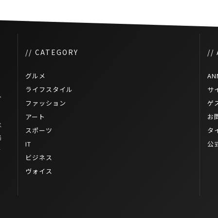
// CATEGORY
//
グルメ
AN
ライフスタイル
サ
プ
ファッション
ゲ
アート
お
ス
スポーツ
タ
賂
IT
公
行
ビジネス
ヴォイス