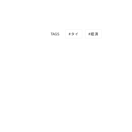
タイ
経済
TAGS
タイ初のブロックチェー
り