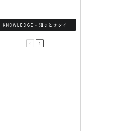
とめ
KNOWLEDGE - 知っときタイ
相続人がタイに居住してい
る場合の「遺産分割協議
書」の作成方法
バンコク中心部の観覧車で
火災発生
北海道のHIPHOP！THA