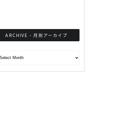
BLUE HERB『TOTAL』バ
ンコクでも販売開始！
ARCHIVE - 月別アーカイブ
CHIVE - 月別アーカイブ