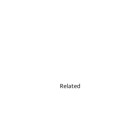
Related
ンお守
タイ王国としてのプライドをか
けた次世代のデモ