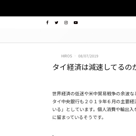
HIROS
·
08/07/2019
タイ経済は減速してるの
世界経済の低迷や米中貿易戦争の余波な
タイ中央銀行も２０１９年６月の主要経
いる」としています。個人消費や輸出入
に留まっているそうです。