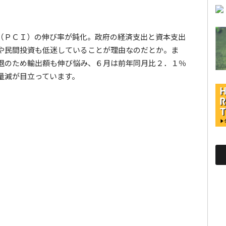
（ＰＣＩ）の伸び率が鈍化。政府の経済支出と資本支出
や民間投資も低迷していることが理由なのだとか。ま
退のため輸出額も伸び悩み、６月は前年同月比２．１％
量減が目立っています。