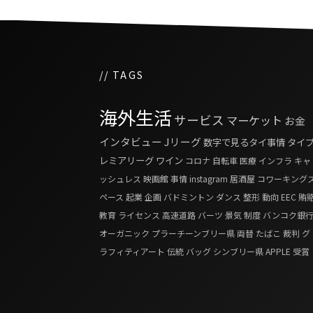
// TAGS
海外生活
サービス
マーケット
お金
インタビュー
Jリーグ
数字で見るタイ事情
タイ
レミアリーグ
ワイン
コロナ
自転車
医療
インフラ
キャ
ッシュレス
映画館
事情
instagram
居酒屋
コワーキング
ペース
起業
企画
バドミントン
ダンス
整形
動向
EEC
賄
教育
ライセンス
高速道路
バーツ
景気
制度
バンコク銀
オーガニック
プラーチーンブリー県
両替
たばこ
裁判
グ
ラフィティアート
伝統
バッグ
シンブリー県
APPLE
受賞