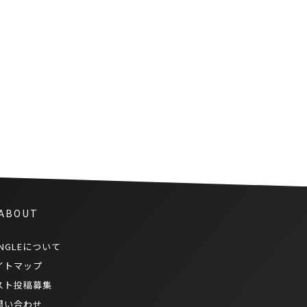
『タイリーグ歴代アジア人選手
ベストイレブンに6名の日本人選
手が選出』
 ABOUT
NGLEについて
イトマップ
スト投稿募集
問い合わせ