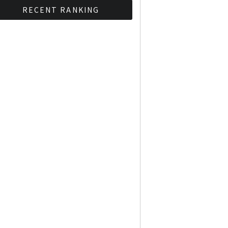
RECENT RANKING
BMAが新年のイベントに向
けてルールを発行
タイ観光庁が経済促進に向
けインフルエンサーと連携
Googleタイ検索ワード
TOP10を発表 第1位はコ
ロナ補助金政策