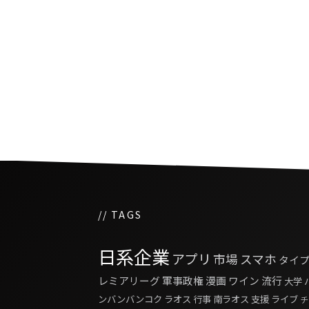
タイの現代アーティストが
ンゼルスで展示会
// TAGS
日系企業
アプリ
市場
スマホ
タイ
レミアリーグ
軍事政権
漫画
ワイン
流行
大学
ンバンバンコク
ラオス
行事
南ラオス
支援
ライブ
チ