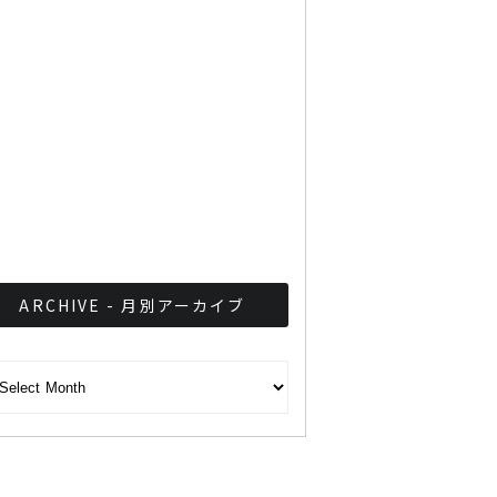
「人とのつながりに感謝」
と話す酒類等販社勤務、沼
田望美さん
日本大好き！タイが親日度
調査で世界第3位を獲得
ARCHIVE - 月別アーカイブ
CHIVE - 月別アーカイブ