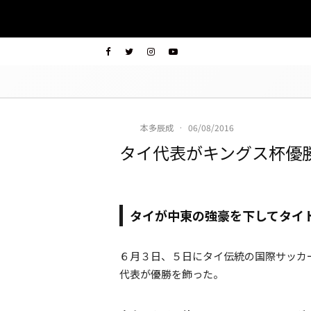
本多辰成
·
06/08/2016
タイ代表がキングス杯優
タイが中東の強豪を下してタイ
６月３日、５日にタイ伝統の国際サッカ
代表が優勝を飾った。