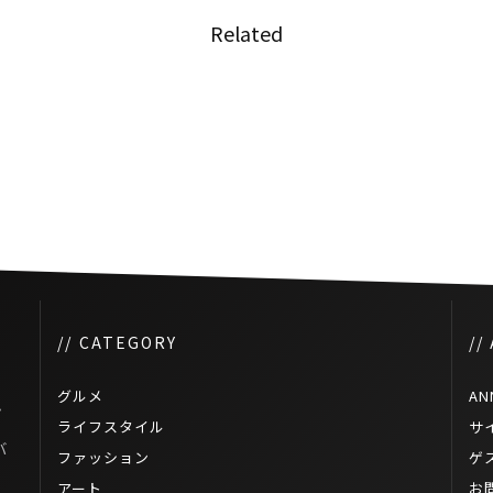
Related
ロサ
コロナ禍中のタイサッカー日本
人選手の活動
// CATEGORY
//
グルメ
AN
プ
ライフスタイル
サ
バ
ファッション
ゲ
アート
お