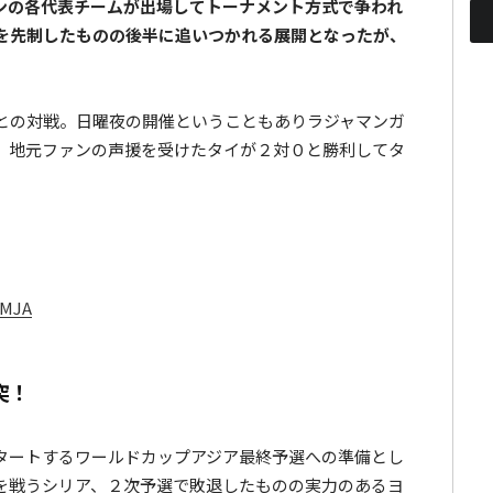
ダンの各代表チームが出場してトーナメント方式で争われ
を先制したものの後半に追いつかれる展開となったが、
ンとの対戦。日曜夜の開催ということもありラジャマンガ
、地元ファンの声援を受けたタイが２対０と勝利してタ
tMJA
突！
タートするワールドカップアジア最終予選への準備とし
を戦うシリア、２次予選で敗退したものの実力のあるヨ