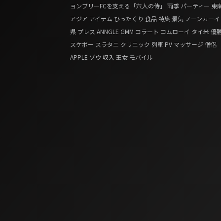
ョンブリーFCを支える「六人の侍」
雨季
パーティー
東
アジア
アイテム
ひったくり
食品
特集
景気
ノーンカーイ
県
プレス
ANNGLE
GMM
コラート
コムローイ
タイ米
優
スケボー
スラタニ
クリニック
列車
PV
マッサージ
僧侶
APPLE
ゾウ
収入
王女
モバイル