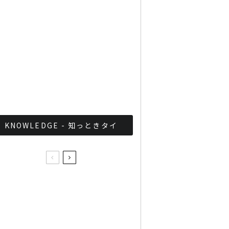
「ジョッドフェア」 ナイト
バザールがオープン
軍が国家正常化！？タイ軍
事政権の最近の取り組みま
とめ
KNOWLEDGE - 知っときタイ
タイ政府がCovid-19のワ
クチン政策を発表