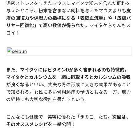
過密ストレスを与えたマウスにマイタケ粉末を含んだ飼料を
与えたところ、粉末を含まない飼料を与えたマウスよりも
皮
膚の回復力や保湿力の指標になる「表皮血流量」や「皮膚バ
リヤー回復能」で高い数値が得られた。
マイタケちゃんもス
ゴイ！
また、
マイタケにはビタミンDが多く含まれるのも特徴的。
マイタケとカルシウムを一緒に摂取するとカルシウムの吸収
が良くなる
といい、丈夫な骨の形成に大きな効果があること
で知られる。女性に多い骨粗鬆症の予防ともなる一方、筋力
の維持にも大切な役割を果たすという。
こんなにも健康で、美容に優れた「きのこ」たち。
次回は、
そのオススメレシピを一挙公開！