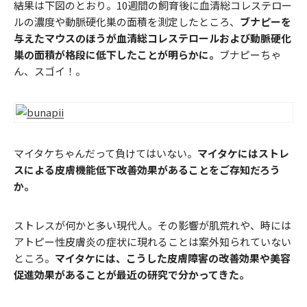
結果は下図のとおり。10週間の飼育後に血清総コレステロー
ルの濃度や動脈硬化巣の面積を測定したところ、
ブナピーを
与えたマウスのほうが血清総コレステロールおよび動脈硬化
巣の面積が格段に低下したことが明らかに。
ブナピーちゃ
ん、スゴイ！。
マイタケちゃんだって負けてはいない。
マイタケにはストレ
スによる皮膚機能低下改善効果があることをご存知だろう
か。
ストレスが何かと多い現代人。その影響が肌荒れや、時には
アトピー性皮膚炎の症状に現れることは案外知られていない
ところ。
マイタケには、こうした皮膚障害の改善効果や美容
促進効果があることが最近の研究で分かってきた。