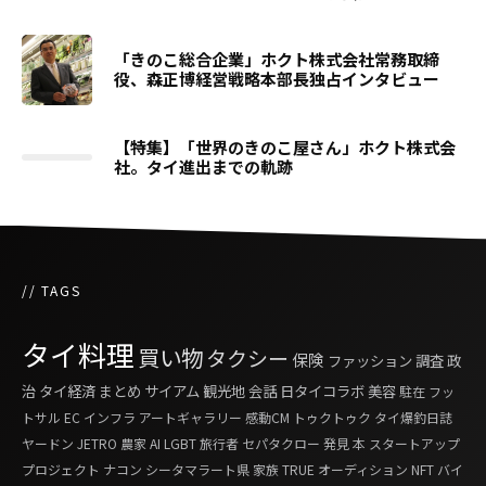
「きのこ総合企業」ホクト株式会社常務取締
役、森正博経営戦略本部長独占インタビュー
【特集】「世界のきのこ屋さん」ホクト株式会
社。タイ進出までの軌跡
// TAGS
タイ料理
買い物
タクシー
保険
ファッション
調査
政
治
タイ経済
まとめ
サイアム
観光地
会話
日タイコラボ
美容
駐在
フッ
トサル
EC
インフラ
アートギャラリー
感動CM
トゥクトゥク
タイ爆釣日誌
ヤードン
JETRO
農家
AI
LGBT
旅行者
セパタクロー
発見
本
スタートアップ
プロジェクト
ナコン シータマラート県
家族
TRUE
オーディション
NFT
バイ