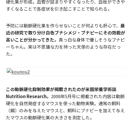
硬化巣が形成。血管が詰まりやすくなったり、血栓ができや
すくなることで各症状を引き起こすことで知られる。
予防には動脈硬化巣を作らせないことが何よりも肝心で、
最
近の研究で取り分け白色ブナシメジ・ブナピーにその効能が
高いことが分かってきた。
真っ白な身体で優しそうなブナピ
ーちゃん。実は不思議な力を持った天使のような存在だっ
た。
この動脈硬化抑制効果が掲載されたのが米国栄養学術誌
Nutrition Research。
2008年5月号に掲載された内容は動脈
硬化を自然発症するマウスを使った動物実験。通常の飼料
（餌）のみを与えたマウスと、飼料にブナピーを加えて与え
たマウスの動脈硬化巣の大きさを測定した。