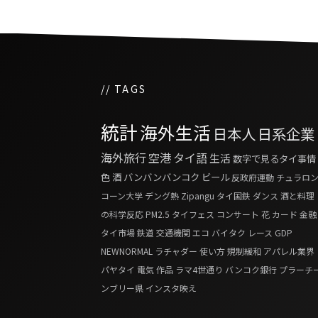
// TAGS
統計
海外生活
日本人
日系企業
海外旅行
空港
タイ語
生活
数字で見るタイ事情
色
酒
バンバンバンコク
ビール
反政府運動
チュラロ
コーン大学
デング熱
Zipangu
タイ国鉄
ダンス
酒と料理
の科学反応
PM2.5
タイフェス
コンサート
花
カード
金融
タイ市場
鉄道
交通機関
エコ
バイタク
レース
GDP
NEWNORMAL
ラチャダー
使い方
規制緩和
アパレル業界
パヤタイ
電気
作品
ラマ4世通り
バンコク銀行
プラーチ
ンブリー県
インスタ映え