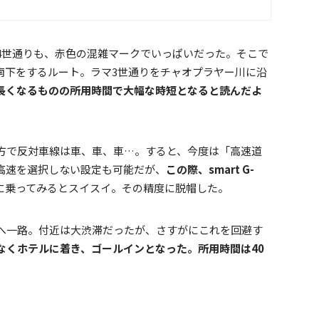
4世通りも、赤色の混雑マークでいっぱいだった。そこで
のまま南下をするルート。ラマ3世通りをチャオプラヤー川に沿
長くなるものの所用時間で大幅な時短となると読んだよ
方で反対車線は車、車、車…。すると、今度は「高速道
高速を選択しない設定も可能だが、
この際、smart G-
に乗ってみるとスイスイ。その精度に脱帽した。
へ一路。付近は大渋滞だったが、さすがにこれを回避す
なくホテルに着き、ゴールインとなった。所用時間は40