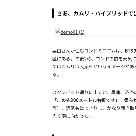
さあ、カムリ・ハイブリッドで
栗田さんが住むコンドミニアムは、
BT
区
にある。午後2時、コンドの前を元気
ではカムリは大衆車というイメージがあ
る。
スクンビット通りに出ると、早速、渋滞
「この先300メートル右折です」。柔ら
可）、語尾もはっきりし、かなり聞き取
入り南に向かった。