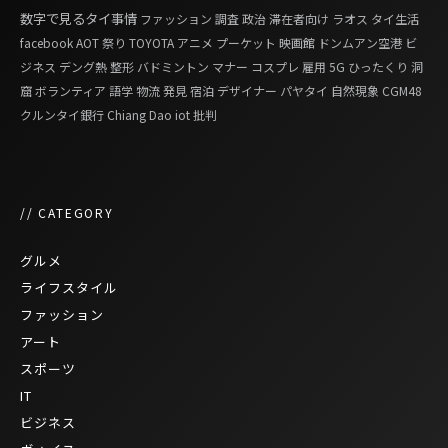
数字で見るタイ事情
ファッション
調査
政治
滞在者向け
ラオス
タイ生活
facebook
AOT
祭り
TOYOTA
アニメ
プーケット
映画館
ドンムアン空港
ビ
ジネス
デング熱
整形
バドミントン
マナー
コスプレ
雇用
5G
ひったくり
洞
窟
ボランティア
語学
物流
発見
宿泊
デザイナー
パヤタイ
自然現象
CGM48
クルンタイ銀行
Chiang Dao
iot
批判
// CATEGORY
グルメ
ライフスタイル
ファッション
アート
スポーツ
IT
ビジネス