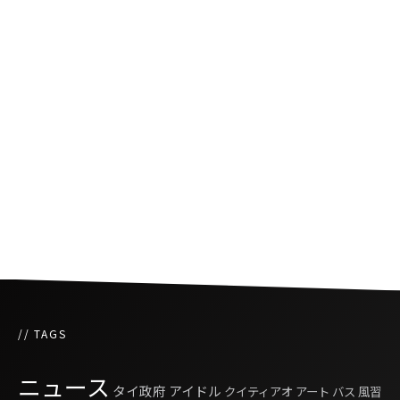
輝け！働く女性！
タイで最も美しい女性が決定！ミス・ユニバー
スタイランド2016
女性の悩みを解決するタイ発のオーダーメイド
水着「kikirri」
// TAGS
ニュース
タイ政府
アイドル
クイティアオ
アート
バス
風習