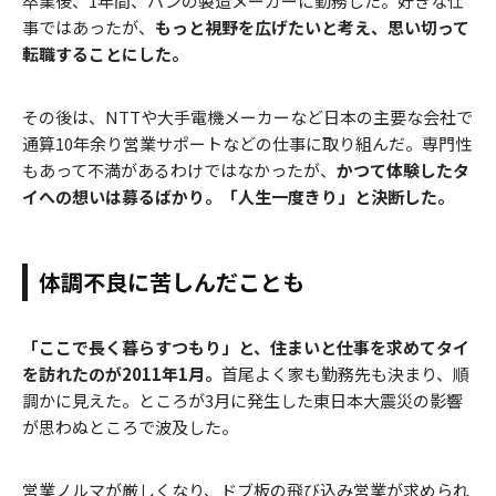
卒業後、1年間、パンの製造メーカーに勤務した。好きな仕
事ではあったが、
もっと視野を広げたいと考え、思い切って
転職することにした。
その後は、NTTや大手電機メーカーなど日本の主要な会社で
通算10年余り営業サポートなどの仕事に取り組んだ。専門性
もあって不満があるわけではなかったが、
かつて体験したタ
イへの想いは募るばかり。「人生一度きり」と決断した。
体調不良に苦しんだことも
「ここで長く暮らすつもり」と、住まいと仕事を求めてタイ
を訪れたのが2011年1月。
首尾よく家も勤務先も決まり、順
調かに見えた。ところが3月に発生した東日本大震災の影響
が思わぬところで波及した。
営業ノルマが厳しくなり、ドブ板の飛び込み営業が求められ