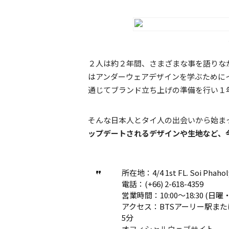
２人は約２年間、さまざまな事を語りなが
はアンダーウェアデザインを学ぶために
通じてブランド立ち上げの準備を行い１
そんな日本人とタイ人の出会いから始まった
ップデートされるデザインや生地など、
所在地：4/4 1st FL. Soi Phahol
電話：(+66) 2-618-4359
営業時間：10:00〜18:30 (日
アクセス：BTSアーリー駅ま
5分
オフィシャルウェブサイト