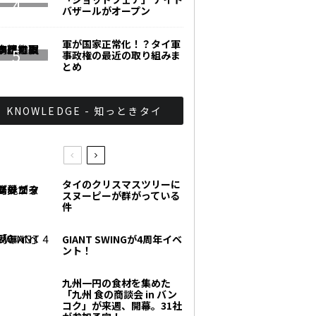
バザールがオープン
軍が国家正常化！？タイ軍
事政権の最近の取り組みま
とめ
KNOWLEDGE - 知っときタイ
タイのクリスマスツリーに
スヌーピーが群がっている
件
GIANT SWINGが4周年イベ
ント！
九州一円の食材を集めた
「九州 食の商談会 in バン
コク」が来週、開幕。31社