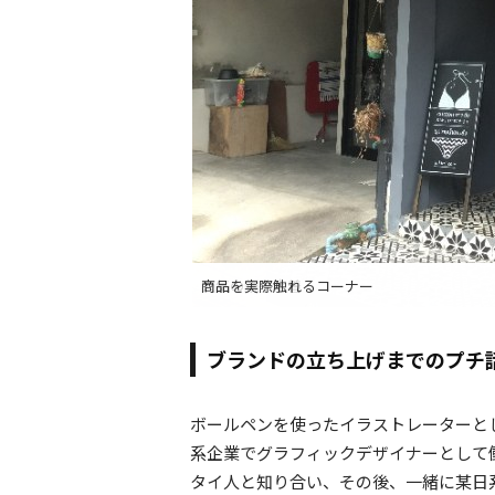
かわいい外観
人気の親子水着
商品を実際触れるコーナー
ブランドの立ち上げまでのプチ
ボールペンを使ったイラストレーターと
系企業でグラフィックデザイナーとして働
タイ人と知り合い、その後、一緒に某日