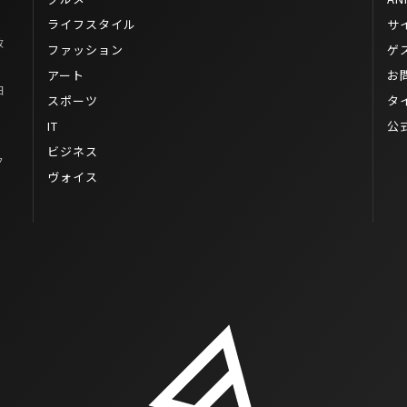
イ
ライフスタイル
サ
政
ファッション
ゲ
アート
お
日
スポーツ
タ
IT
公
ビジネス
ク
ヴォイス