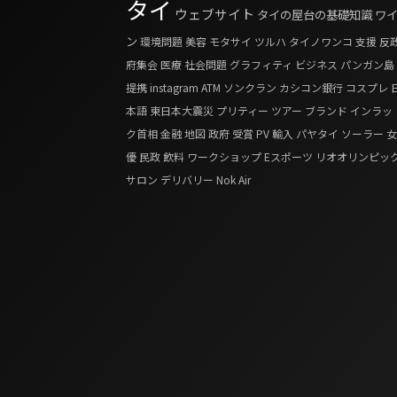
タイ
ウェブサイト
タイの屋台の基礎知識
ワ
ン
環境問題
美容
モタサイ
ツルハ
タイノワンコ
支援
反
府集会
医療
社会問題
グラフィティ
ビジネス
パンガン島
提携
instagram
ATM
ソンクラン
カシコン銀行
コスプレ
本語
東日本大震災
プリティー
ツアー
ブランド
インラッ
ク首相
金融
地図
政府
受賞
PV
輸入
パヤタイ
ソーラー
女
優
民政
飲料
ワークショップ
Eスポーツ
リオオリンピッ
サロン
デリバリー
Nok Air