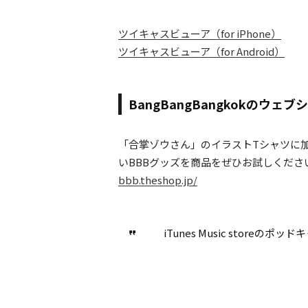
ツイキャスビューア（for iPhone）
ツイキャスビューア（for Android）
BangBangBangkokのウェブ
「合掌ゾウさん」のイラストTシャツに加
いBBBグッズを商品をぜひお試しくださ
bbb.theshop.jp/
iTunes Music storeの