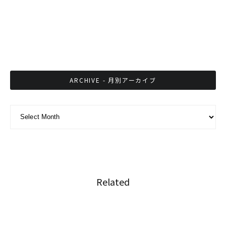
第31回 市場の真ん中を電車が通過するメークロ
ーン市場
ARCHIVE - 月別アーカイブ
ARCHIVE - 月別アーカイブ
Related
タイの三角枕とニューバランスがコラボ