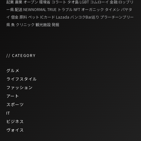
起業
農業
オープン
環境省
コラート
タオ島
LGBT
コムローイ
金融
ロッブリ
ー県
配送
NEWNORMAL
TRUE
トラブル
NFT
オーガニック
タイメシ
パヤタ
イ
借金
原料
ペット
ICカード
Lazada
バンコクBar巡り
プラーチーンブリー
県
魚
クリニック
観光施設
発掘
// CATEGORY
グルメ
ライフスタイル
ファッション
アート
スポーツ
IT
ビジネス
ヴォイス