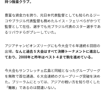
持つ強豪クラブ。
豊富な資金力を誇り、元日本代表監督としても知られるジー
コやブラジル代表監督も務めたルイス・フェリペらがかつて
監督として在任、選手でも元ブラジル代表のスター選手であ
るリバウドらがプレーしていた。
アジアチャンピオンズリーグにも今大会で６年連続６回目の
出場。
なんと過去５大会はすべて決勝トーナメントに進出し
ており、2008年と昨年はベスト４まで駒を進めている。
今大会もサンフレッチェ広島と同組となったグループリーグ
を無敗で首位通過、６大会連続のグループリーグ突破を決め
た。ブリーラムにとっては、アジアの戦い方を知り尽くした
「難敵」であるのは間違いない。