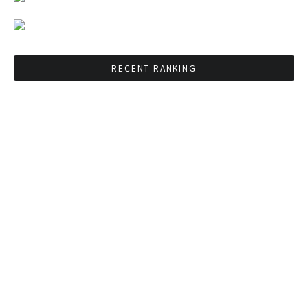
RECENT RANKING
BMAが新年のイベントに向けてルールを発行
タイ観光庁が経済促進に向けインフルエンサー
と連携
Googleタイ検索ワードTOP10を発表 第1位は
コロナ補助金政策