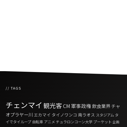
サッカー選手はアジアから世界、世界からアジ
アへ
19歳のタイ人女性がスヌーカーの国際大会で初
優勝
// TAGS
チェンマイ
観光客
CM
軍事政権
飲食業界
チャ
オプラヤー川
エカマイ
タイノワンコ
南ラオス
スタジアム
タ
イでタイループ
自転車
アニメ
チュラロンコーン大学
プーケット
企画