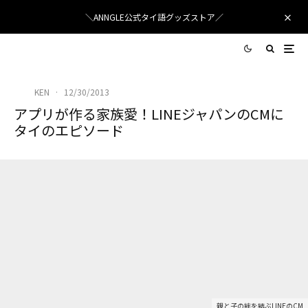
＼ANNGLE公式タイ語グッズストア／
KEN
·
12/30/2013
アプリが作る家族愛！LINEジャパンのCMに
タイのエピソード
親と子の絆を結ぶLINEのCM