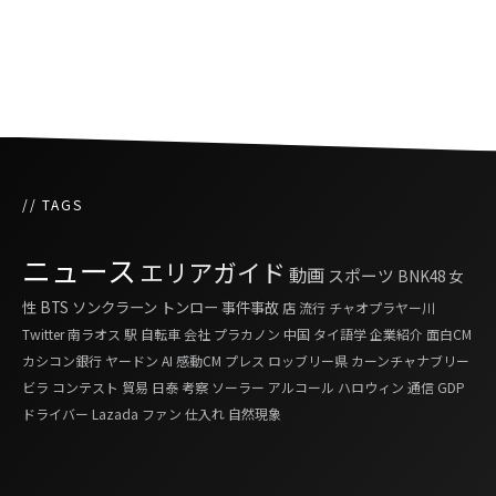
工事現場で見つかった金色の石は純金ではなく
黄鉄鉱
// TAGS
ニュース
エリアガイド
動画
スポーツ
BNK48
女
性
BTS
ソンクラーン
トンロー
事件事故
店
流行
チャオプラヤー川
Twitter
南ラオス
駅
自転車
会社
プラカノン
中国
タイ語学
企業紹介
面白CM
カシコン銀行
ヤードン
AI
感動CM
プレス
ロッブリー県
カーンチャナブリー
ビラ
コンテスト
貿易
日泰
考察
ソーラー
アルコール
ハロウィン
通信
GDP
ドライバー
Lazada
ファン
仕入れ
自然現象