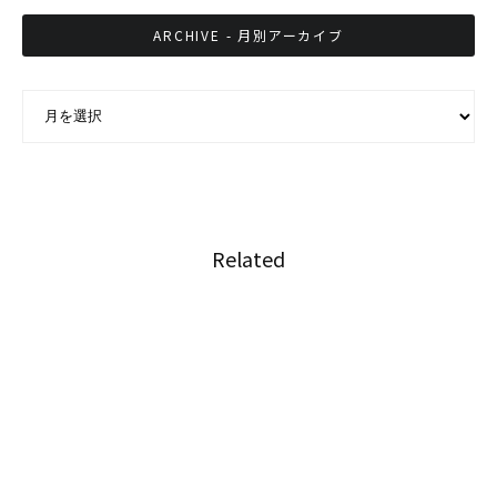
ARCHIVE - 月別アーカイブ
ARCHIVE - 月別アーカイブ
Related
森永製菓、タイ法人が成長著しいタイのオンラ
イン販売市場へ参入
移送中の受刑者が通行人にお布施を依頼したこ
とがSNSで話題に