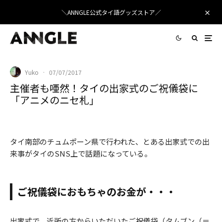
＼ANNGLE公式タイ語グッズストア／
Yuko
·
07/07/2017
主催者も唖然！タイの出家式のご祝儀袋に
「アニメのニセ札」
袋から出てきた、アニメが描かれた「おもちゃの紙幣」©Kapook
タイ南部のチュムポーン県で行われた、とある出家式での出
来事がタイのSNS上で話題になっている。
ご祝儀袋におもちゃのお金が・・・
出家式で、近所の方からいただいたご祝儀袋（タムブン（＝