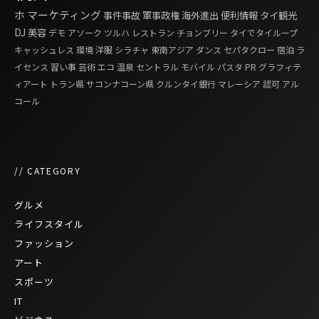
ホ
マーケティング
事件事故
軍事政権
海外進出
便利情報
タイ観光
DJ
美容
デモ
アソーク
ツルハ
レストラン
チョンブリー
タイでタイループ
キャッシュレス
環境
洋服
シラチャ
東南アジア
ダンス
セパタクロー
宿泊
ラ
イセンス
習い事
芸術
エコ
温泉
セントラル
モバイル
パスタ
PR
グラフィテ
ィアート
トラン県
サコンナコーン県
クルンタイ銀行
マレーシア
認可
アル
コール
// CATEGORY
グルメ
ライフスタイル
ファッション
アート
スポーツ
IT