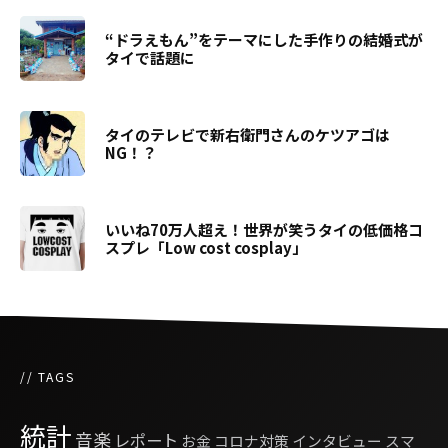
“ドラえもん”をテーマにした手作りの結婚式が
タイで話題に
タイのテレビで新右衛門さんのケツアゴは
NG！？
いいね70万人超え！世界が笑うタイの低価格コ
スプレ「Low cost cosplay」
// TAGS
統計
音楽
レポート
お金
コロナ対策
インタビュー
スマ