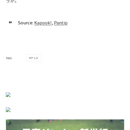
うか。
Source:
Kapook!
,
Pantip
アニメ
TAGS