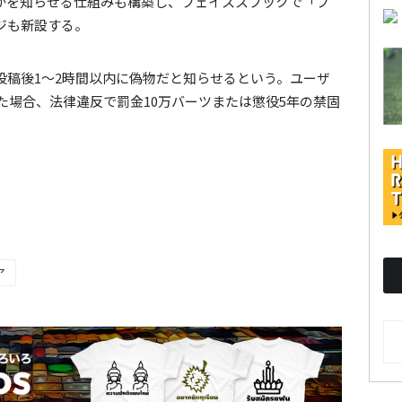
かを知らせる仕組みも構築し、フェイススブックで「フ
ジも新設する。
投稿後1～2時間以内に偽物だと知らせるという。ユーザ
た場合、法律違反で罰金10万バーツまたは懲役5年の禁固
ア
AR