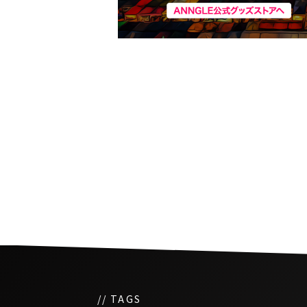
森永製菓、タイ法人が成
いタイのオンライン販売
参入
// TAGS