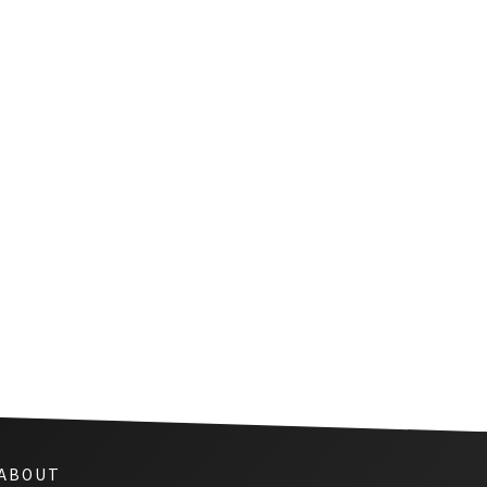
タイの新しい財務大臣が決まる
 ABOUT