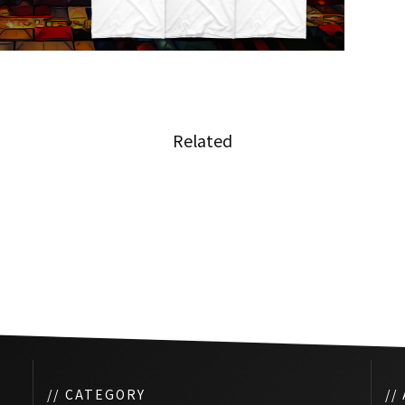
Related
長著し
外国人隔離期間設置の対応策に
市場へ
疑問
// CATEGORY
//